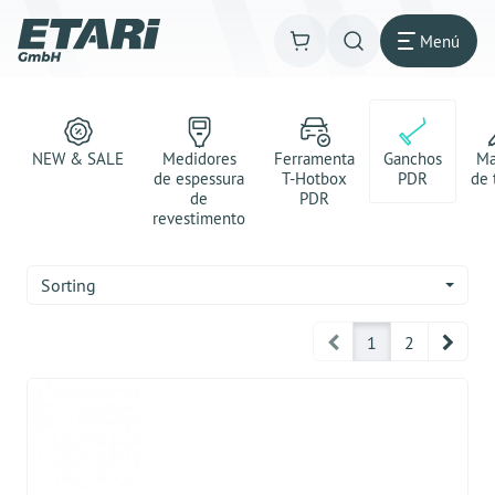
Menú
NEW & SALE
Medidores
Ferramenta
Ganchos
Ma
de espessura
T-Hotbox
PDR
de 
de
PDR
revestimento
Sorting
Prev
Next
1
2