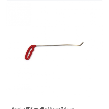
Gancho PDR no. 4R - 33 cm - Ø 6 mm