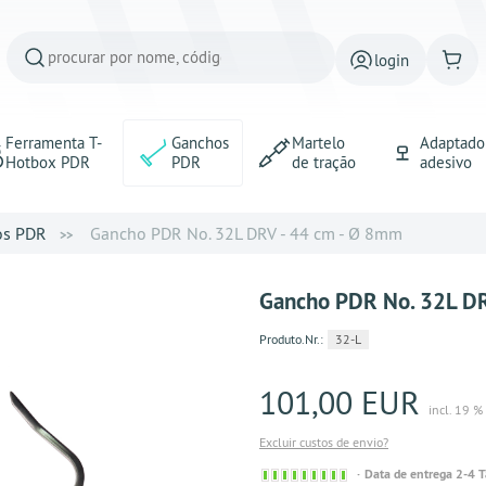
login
Ferramenta T-
Ganchos
Martelo
Adaptado
Hotbox PDR
PDR
de tração
adesivo
os PDR
Gancho PDR No. 32L DRV - 44 cm - Ø 8mm
Gancho PDR No. 32L DR
Produto.Nr.:
32-L
101,00 EUR
incl. 19 %
Excluir custos de envio?
Sofort
Data de entrega 2-4 