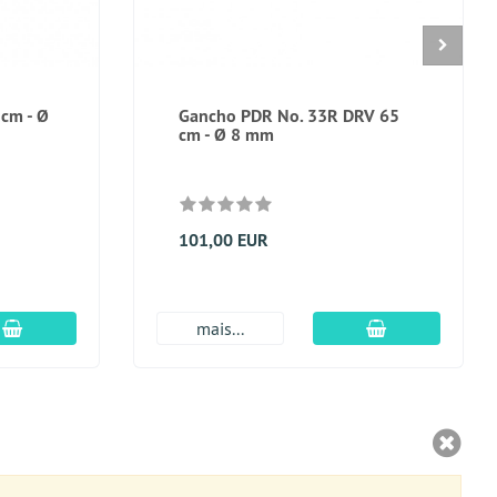
 cm - Ø
Gancho PDR No. 33R DRV 65
cm - Ø 8 mm
101,00 EUR
Adicionar ao carrinho
Adicionar ao c
mais...