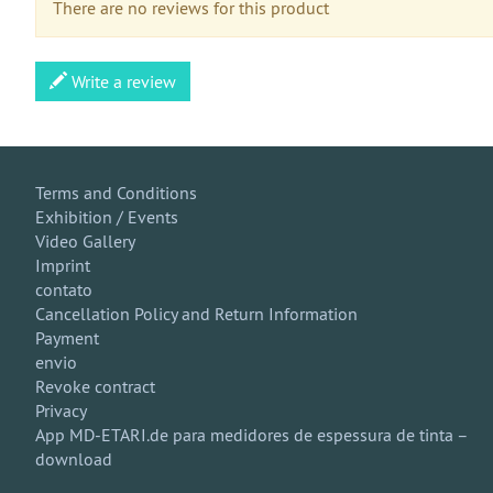
There are no reviews for this product
Write a review
Terms and Conditions
Exhibition / Events
Video Gallery
Imprint
contato
Cancellation Policy and Return Information
Payment
envio
Revoke contract
Privacy
App MD-ETARI.de para medidores de espessura de tinta –
download