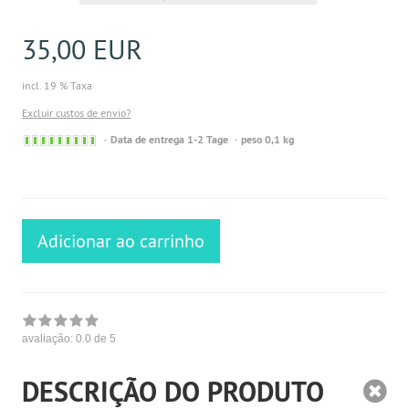
35,00 EUR
incl. 19 % Taxa
Excluir custos de envio?
Sofort
Data de entrega 1-2 Tage
peso 0,1 kg
versandfähig,
ausreichende
Stückzahl
Adicionar ao carrinho
avaliação:
0.0
de 5
DESCRIÇÃO DO PRODUTO