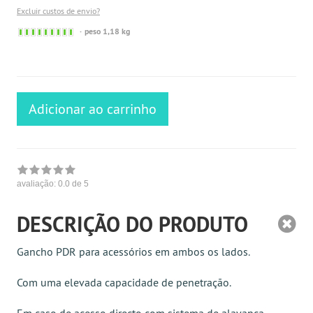
Excluir custos de envio?
Sofort
peso 1,18 kg
versandfähig,
ausreichende
Stückzahl
Adicionar ao carrinho
avaliação:
0.0
de 5
DESCRIÇÃO DO PRODUTO
Gancho PDR para acessórios em ambos os lados.
Com uma elevada capacidade de penetração.