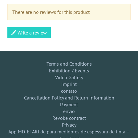
There are no reviews for this product
Write a review
Terms and Conditions
Exhibition / Events
Video Gallery
Imprint
contato
Cancellation Policy and Return Information
Payment
envio
Revoke contract
Privacy
App MD-ETARI.de para medidores de espessura de tinta –