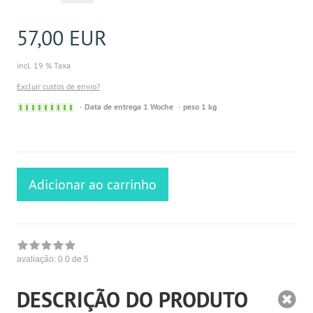
57,00 EUR
incl. 19 % Taxa
Excluir custos de envio?
Sofort
Data de entrega 1 Woche
peso 1 kg
versandfähig,
ausreichende
Stückzahl
Adicionar ao carrinho
avaliação:
0.0
de 5
DESCRIÇÃO DO PRODUTO