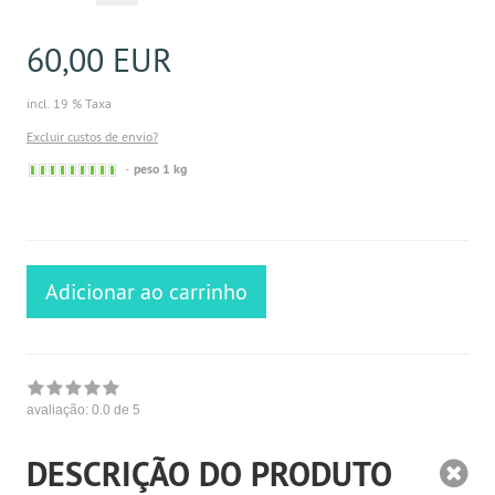
60,00 EUR
incl. 19 % Taxa
Excluir custos de envio?
Sofort
peso 1 kg
versandfähig,
ausreichende
Stückzahl
Adicionar ao carrinho
avaliação:
0.0
de 5
DESCRIÇÃO DO PRODUTO