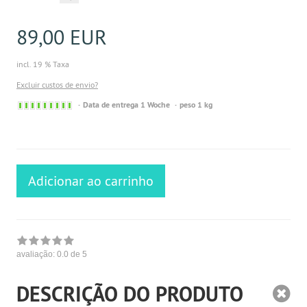
89,00 EUR
incl. 19 % Taxa
Excluir custos de envio?
Sofort
Data de entrega 1 Woche
peso 1 kg
versandfähig,
ausreichende
Stückzahl
Adicionar ao carrinho
avaliação:
0.0
de 5
DESCRIÇÃO DO PRODUTO