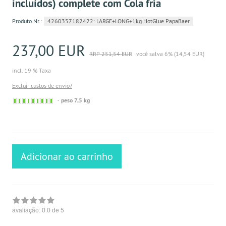
incluídos) complete com Cola fria
Produto.Nr.:
4260357182422: LARGE+LONG+1kg HotGlue PapaBaer
237,00 EUR
RRP 251,54 EUR
você salva 6% (14,54 EUR)
incl. 19 % Taxa
Excluir custos de envio?
Sofort
peso 7,5 kg
versandfähig,
ausreichende
Stückzahl
Adicionar ao carrinho
avaliação:
0.0
de 5