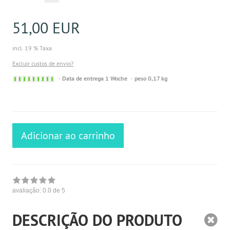
51,00 EUR
incl. 19 % Taxa
Excluir custos de envio?
Sofort
Data de entrega 1 Woche
peso 0,17 kg
versandfähig,
ausreichende
Stückzahl
Adicionar ao carrinho
avaliação:
0.0
de 5
DESCRIÇÃO DO PRODUTO