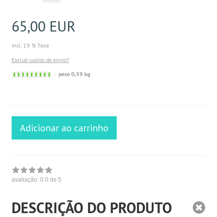
65,00 EUR
incl. 19 % Taxa
Excluir custos de envio?
Sofort
peso 0,59 kg
versandfähig,
ausreichende
Stückzahl
Adicionar ao carrinho
avaliação:
0.0
de 5
DESCRIÇÃO DO PRODUTO