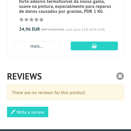
forte adesivo termofusível da nossa gama,
suave na pintura, especialmente para reparos
de danos causados ​​por granizo, PDR 1 KG
34,96 EUR
RRP 44,00 EUR
você salva 21% (9,04 EUR)
Adicionar ao carr
mais...
REVIEWS
There are no reviews for this product
Write a review