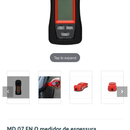
Tap to expand
MD 07 FN O medidor de espessura