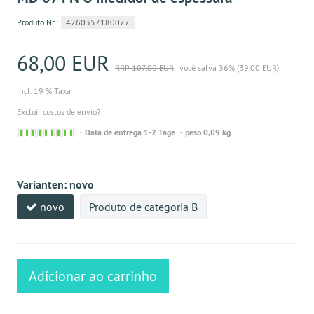
Produto.Nr.:
4260357180077
68,00 EUR
RRP 107,00 EUR
você salva 36% (39,00 EUR)
incl. 19 % Taxa
Excluir custos de envio?
Sofort
Data de entrega 1-2 Tage
peso 0,09 kg
versandfähig,
ausreichende
Stückzahl
Varianten:
novo
novo
Produto de categoria B
Adicionar ao carrinho