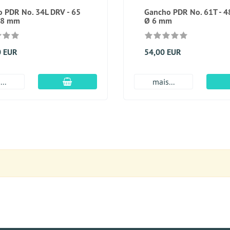
 PDR No. 34L DRV - 65
Gancho PDR No. 61T - 4
 8 mm
Ø 6 mm
0 EUR
54,00 EUR
Adicionar ao carrinho
..
mais...