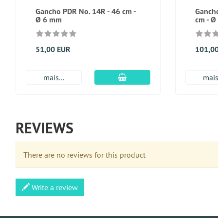
Gancho PDR No. 14R - 46 cm -
Gancho
Ø 6 mm
cm - Ø
51,00 EUR
101,0
Adicionar ao carrinho
mais...
mais.
REVIEWS
There are no reviews for this product
Write a review