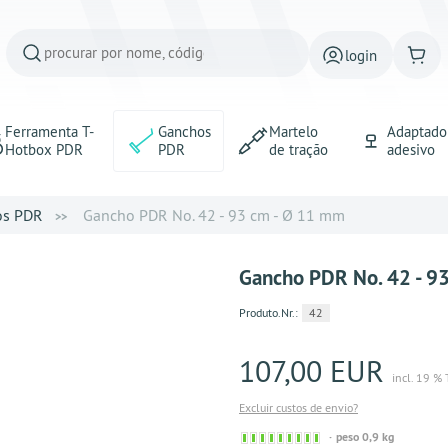
login
Ferramenta T-
Ganchos
Martelo
Adaptado
Hotbox PDR
PDR
de tração
adesivo
os PDR
Gancho PDR No. 42 - 93 cm - Ø 11 mm
Gancho PDR No. 42 - 9
Produto.Nr.:
42
107,00 EUR
incl. 19 %
Excluir custos de envio?
Sofort
peso 0,9 kg