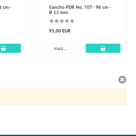
8 cm -
Gancho PDR No. 70T - 96 cm -
Ø 12 mm
95,00 EUR
Adicionar ao carrinho
Adicionar ao c
mais...