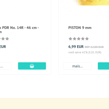
 PDR No. 14R - 46 cm -
PISTON 9 mm
m
 EUR
6,99 EUR
RRP 12,00 EUR
você salva 42% (5,01 EUR)
Adicionar ao carrinho
..
mais...