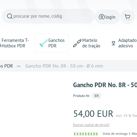
login
Ferramenta T-
Ganchos
Martelo
Adaptado
Hotbox PDR
PDR
de tração
adesivo
os PDR
Gancho PDR No. 8R - 50 cm - Ø 6 mm
Gancho PDR No. 8R - 5
Produto.Nr.:
8R
54,00 EUR
incl. 19 % Ta
Excluir custos de envio?
Sofort
Data de entrega 1 Wo