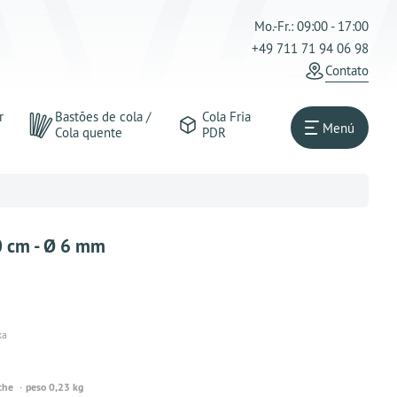
Mo.-Fr.: 09:00 - 17:00
+49 711 71 94 06 98
Contato
r
Bastões de cola /
Cola Fria
Menú
Cola quente
PDR
0 cm - Ø 6 mm
xa
che
peso 0,23 kg