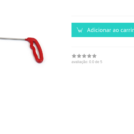
versandfähig,
ausreichende
Stückzahl
Adicionar ao carri
avaliação:
0.0
de 5