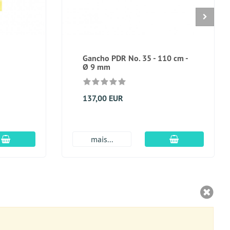
Gancho PDR No. 35 - 110 cm -
Ø 9 mm
137,00 EUR
Adicionar ao carrinho
Adicionar ao c
mais...