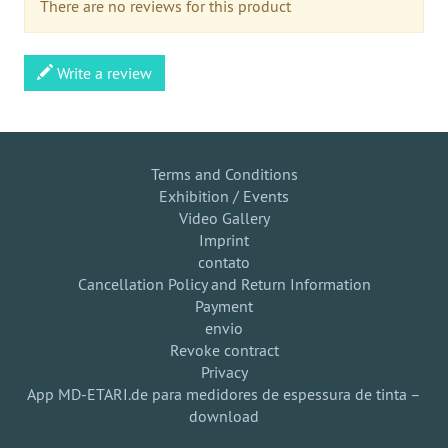
There are no reviews for this product
Write a review
Terms and Conditions
Exhibition / Events
Video Gallery
Imprint
contato
Cancellation Policy and Return Information
Payment
envio
Revoke contract
Privacy
App MD-ETARI.de para medidores de espessura de tinta –
download