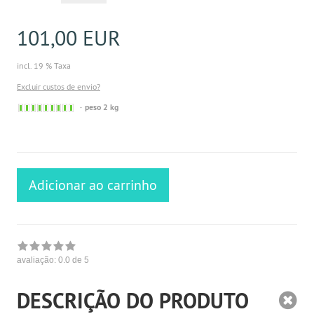
101,00 EUR
incl. 19 % Taxa
Excluir custos de envio?
Sofort
peso 2 kg
versandfähig,
ausreichende
Stückzahl
Adicionar ao carrinho
avaliação:
0.0
de 5
DESCRIÇÃO DO PRODUTO