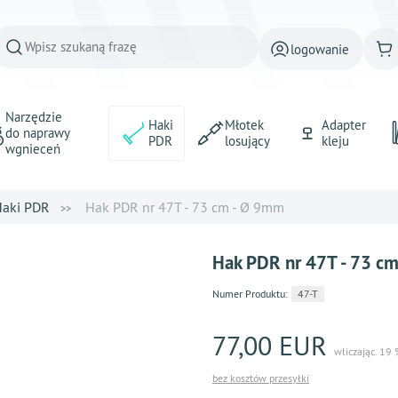
logowanie
Narzędzie
Haki
Młotek
Adapter
do naprawy
PDR
losujący
kleju
wgnieceń
aki PDR
Hak PDR nr 47Т - 73 cm - Ø 9mm
Hak PDR nr 47Т - 73 c
Numer Produktu:
47-T
77,00 EUR
wliczając. 19
bez kosztów przesyłki