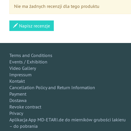
Nie ma żadnych recenzji dla tego produktu
Napisz recenzje
Terms and Conditions
Events / Exhibition
Video Gallery
Impressum
Kontakt
Cancellation Policy and Return Information
Payment
Dostawa
Revoke contract
Privacy
Aplikacja App MD-ETARI.de do mierników grubości lakieru
– do pobrania