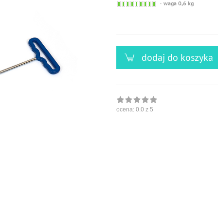
Sofort
waga 0,6 kg
versandfähig,
ausreichende
Stückzahl
dodaj do koszyka
ocena:
0.0
z 5