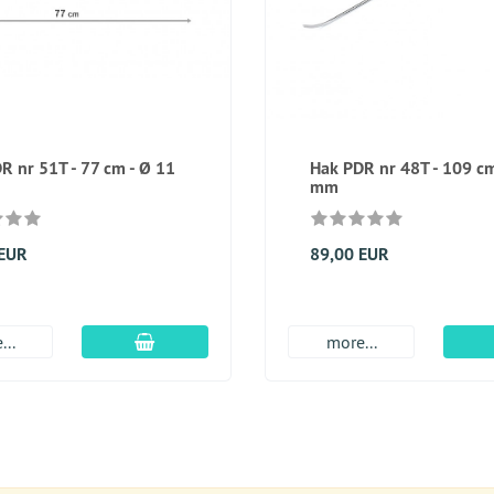
R nr 51T - 77 cm - Ø 11
Hak PDR nr 48T - 109 cm
mm
 EUR
89,00 EUR
dodaj do koszyka
...
more...