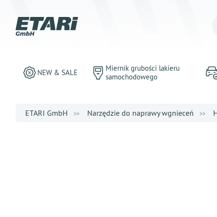
Miernik grubości lakieru
NEW & SALE
samochodowego
ETARI GmbH
Narzędzie do naprawy wgnieceń
H