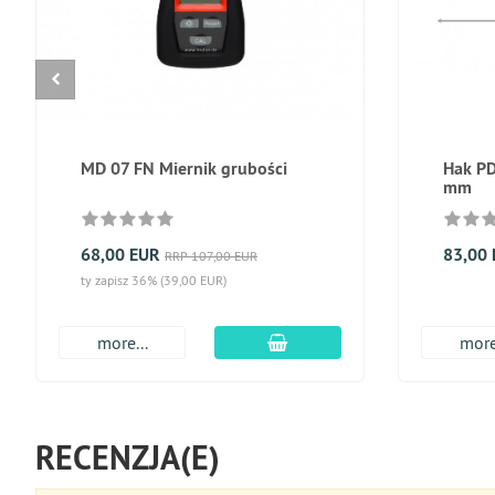
MD 07 FN Miernik grubości
Hak PD
mm
68,00 EUR
83,00
RRP 107,00 EUR
ty zapisz 36% (39,00 EUR)
dodaj do koszyka
more...
more
RECENZJA(E)