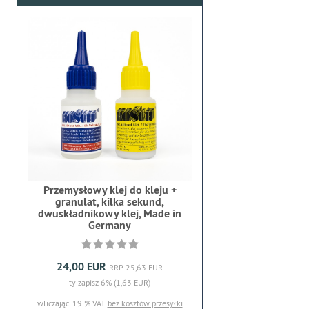
Przemysłowy klej do kleju +
granulat, kilka sekund,
dwuskładnikowy klej, Made in
Germany
24,00 EUR
RRP 25,63 EUR
ty zapisz 6% (1,63 EUR)
wliczając. 19 % VAT
bez kosztów przesyłki