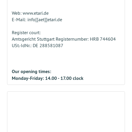
Web: www.etari.de
E-Mail: info[[aet]]etari.de
Register court:
Amtsgericht Stuttgart Registernumber: HRB 744604
USt.-IdNr.: DE 288581087
Our opening times:
Monday-Friday: 14.00 - 17.00 clock