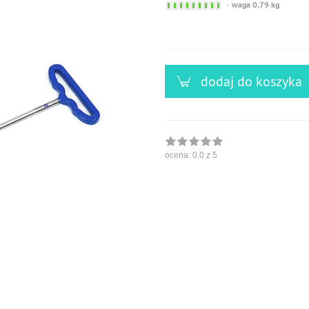
Sofort
waga 0,79 kg
versandfähig,
ausreichende
Stückzahl
dodaj do koszyka
ocena:
0.0
z 5