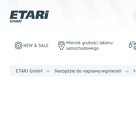
Miernik grubości lakieru
NEW & SALE
samochodowego
ETARI GmbH
Narzędzie do naprawy wgnieceń
H