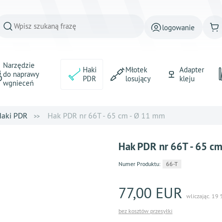
logowanie
Narzędzie
Haki
Młotek
Adapter
do naprawy
PDR
losujący
kleju
wgnieceń
aki PDR
Hak PDR nr 66T - 65 cm - Ø 11 mm
Hak PDR nr 66T - 65 c
Numer Produktu:
66-T
77,00 EUR
wliczając. 19
bez kosztów przesyłki