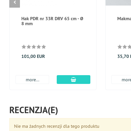
Hak PDR nr 33R DRV 65 cm - Ø
Makmay
8 mm
101,00 EUR
35,70
dodaj do koszyka
more...
more
RECENZJA(E)
Nie ma żadnych recenzji dla tego produktu