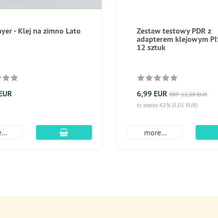
er - Klej na zimno Lato
Zestaw testowy PDR z
adapterem klejowym PI
12 sztuk
 EUR
6,99 EUR
RRP 12,00 EUR
ty zapisz 42% (5,01 EUR)
dodaj do koszyka
...
more...