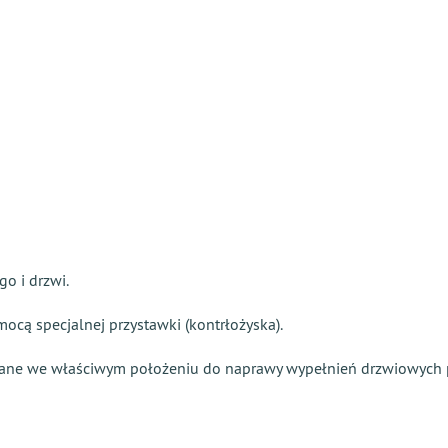
o i drzwi.
ocą specjalnej przystawki (kontrłożyska).
ne we właściwym położeniu do naprawy wypełnień drzwiowych po