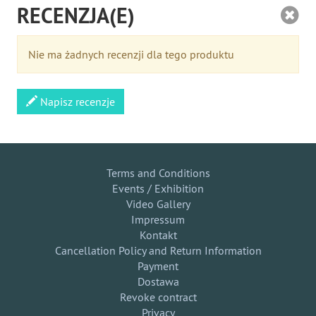
RECENZJA(E)
Nie ma żadnych recenzji dla tego produktu
Napisz recenzje
Terms and Conditions
Events / Exhibition
Video Gallery
Impressum
Kontakt
Cancellation Policy and Return Information
Payment
Dostawa
Revoke contract
Privacy