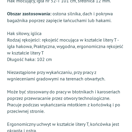
Hak mocujący, igła nr 52-T 101 cm, średnica 12 mm.
Obszar zastosowania:
osłona silnika, dach i pokrywa
bagażnika poprzez zapięcie łańcuchami lub hakami.
Hak siłowy, iglica
Rodzaj rękojeści: rękojeść mocująca w kształcie litery T -
igła hakowa, Praktyczna, wygodna, ergonomiczna rękojeść
w kształcie litery T
Długość haka: 102 cm
Niezastąpione przy wykańczaniu, przy pracy z
wgnieceniami gradowymi na terenach otwartych.
Może być stosowany do pracy w błotnikach i karoseriach
poprzez przewracanie przez otwory technologiczne.
Pracuje podczas wykańczania młotkiem z końcówką i po
przeciwnej stronie.
Ergonomiczny uchwyt w kształcie litery T, końcówka jest
okrągła i ostra.