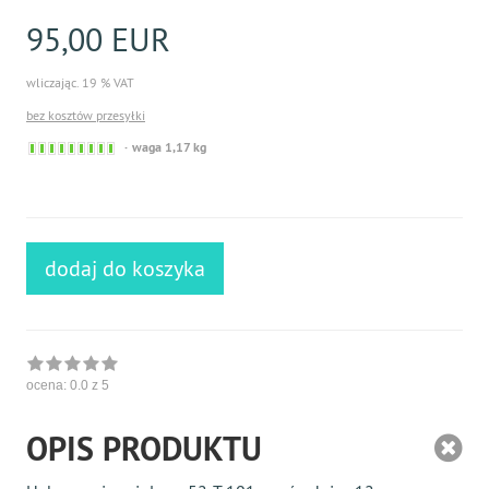
95,00 EUR
wliczając. 19 % VAT
bez kosztów przesyłki
Sofort
waga 1,17 kg
versandfähig,
ausreichende
Stückzahl
dodaj do koszyka
ocena:
0.0
z 5
OPIS PRODUKTU