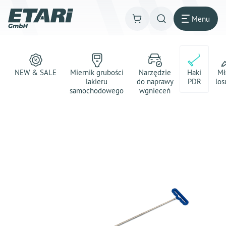
Menu
NEW & SALE
Miernik grubości
Narzędzie
Haki
Mł
lakieru
do naprawy
PDR
los
samochodowego
wgnieceń