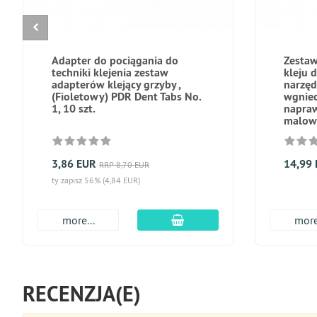
Adapter do pociągania do
Zestaw
techniki klejenia zestaw
kleju 
adapterów klejący grzyby ,
narzęd
(Fioletowy) PDR Dent Tabs No.
wgniec
1, 10 szt.
napra
malow
3,86 EUR
14,99
RRP 8,70 EUR
ty zapisz 56% (4,84 EUR)
dodaj do koszyka
more...
more
RECENZJA(E)