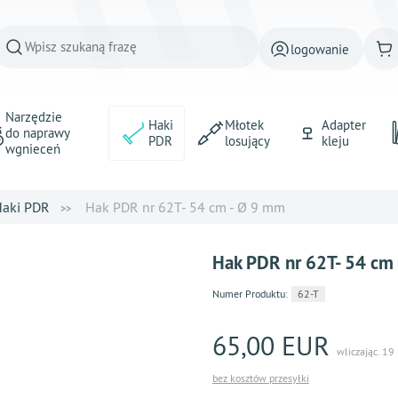
logowanie
Narzędzie
Haki
Młotek
Adapter
do naprawy
PDR
losujący
kleju
wgnieceń
aki PDR
Hak PDR nr 62T- 54 cm - Ø 9 mm
Hak PDR nr 62T- 54 cm
Numer Produktu:
62-T
65,00 EUR
wliczając. 19
bez kosztów przesyłki