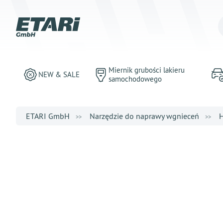
Miernik grubości lakieru
NEW & SALE
samochodowego
ETARI GmbH
Narzędzie do naprawy wgnieceń
H