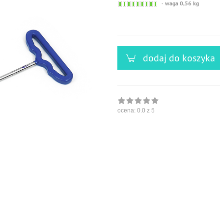
Sofort
waga 0,56 kg
versandfähig,
ausreichende
Stückzahl
dodaj do koszyka
ocena:
0.0
z 5