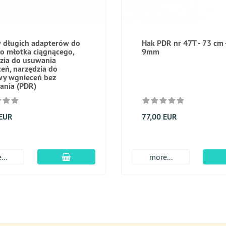
 długich adapterów do
Hak PDR nr 47Т - 73 cm 
do młotka ciągnącego,
9mm
zia do usuwania
eń, narzędzia do
wy wgnieceń bez
ania (PDR)
 EUR
77,00 EUR
dodaj do koszyka
...
more...