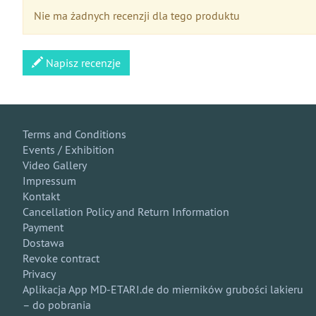
Nie ma żadnych recenzji dla tego produktu
Napisz recenzje
Terms and Conditions
Events / Exhibition
Video Gallery
Impressum
Kontakt
Cancellation Policy and Return Information
Payment
Dostawa
Revoke contract
Privacy
Aplikacja App MD-ETARI.de do mierników grubości lakieru
– do pobrania