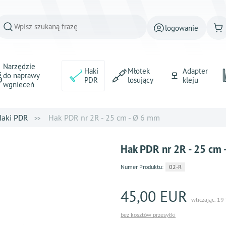
logowanie
Narzędzie
Haki
Młotek
Adapter
do naprawy
PDR
losujący
kleju
wgnieceń
aki PDR
Hak PDR nr 2R - 25 cm - Ø 6 mm
Hak PDR nr 2R - 25 cm 
Numer Produktu:
02-R
45,00 EUR
wliczając. 19
bez kosztów przesyłki