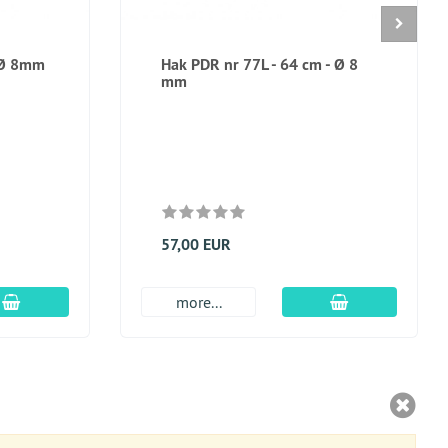
 Ø 8mm
Hak PDR nr 77L - 64 cm - Ø 8
mm
57,00 EUR
dodaj do koszyka
dodaj do kosz
more...