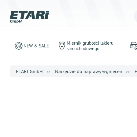
Miernik grubości lakieru
NEW & SALE
samochodowego
ETARI GmbH
Narzędzie do naprawy wgnieceń
H