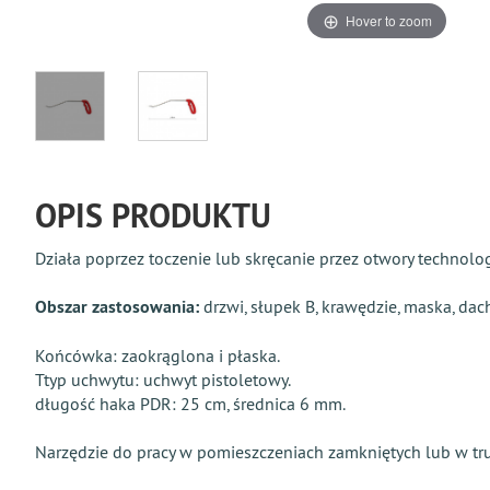
Hover to zoom
OPIS PRODUKTU
Działa poprzez toczenie lub skręcanie przez otwory technolo
Obszar zastosowania:
drzwi, słupek B, krawędzie, maska, dac
Końcówka: zaokrąglona i płaska.
Ttyp uchwytu: uchwyt pistoletowy.
długość haka PDR: 25 cm, średnica 6 mm.
Narzędzie do pracy w pomieszczeniach zamkniętych lub w tru