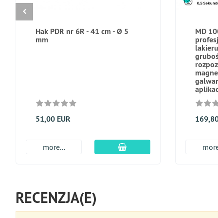
Hak PDR nr 6R - 41 cm - Ø 5
MD 10
mm
profes
lakier
gruboś
rozpoz
magne
galwan
aplika
51,00 EUR
169,8
dodaj do koszyka
more...
more
RECENZJA(E)