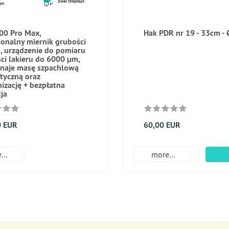
00 Pro Max,
Hak PDR nr 19 - 33cm -
jonalny miernik grubości
u, urządzenie do pomiaru
ci lakieru do 6000 μm,
naje masę szpachlową
tyczną oraz
izację + bezpłatna
cja
0 EUR
60,00 EUR
...
more...