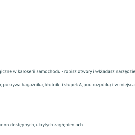
giczne w karoserii samochodu - robisz otwory i wkładasz narzędzie
h, pokrywa bagażnika, błotniki i słupek A, pod rozpórką i w miejsc
dno dostępnych, ukrytych zagłębieniach.