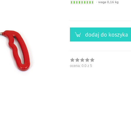
Sofort
waga 0,16 kg
versandfähig,
ausreichende
Stückzahl
dodaj do koszyka
ocena:
0.0
z 5