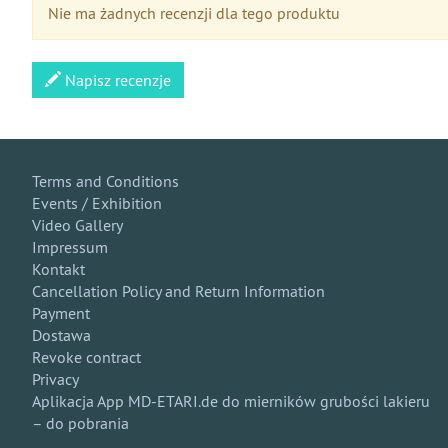
Nie ma żadnych recenzji dla tego produktu
Napisz recenzje
Terms and Conditions
Events / Exhibition
Video Gallery
Impressum
Kontakt
Cancellation Policy and Return Information
Payment
Dostawa
Revoke contract
Privacy
Aplikacja App MD-ETARI.de do mierników grubości lakieru
– do pobrania