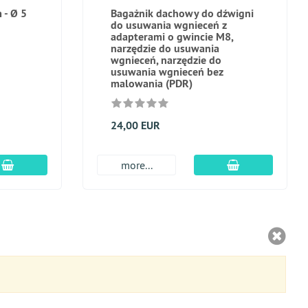
 - Ø 5
Bagażnik dachowy do dźwigni
do usuwania wgnieceń z
adapterami o gwincie M8,
narzędzie do usuwania
wgnieceń, narzędzie do
usuwania wgnieceń bez
malowania (PDR)
24,00 EUR
dodaj do koszyka
dodaj do kosz
more...