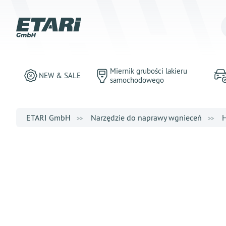
Miernik grubości lakieru
NEW & SALE
samochodowego
ETARI GmbH
Narzędzie do naprawy wgnieceń
H