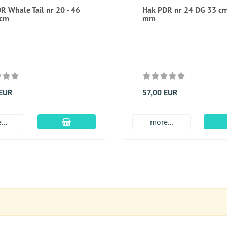
R Whale Tail nr 20 - 46
Hak PDR nr 24 DG 33 cm
 cm
mm
 EUR
57,00 EUR
dodaj do koszyka
...
more...