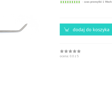
Sofort
czas przesyłki 1 Woch
versandfähig,
ausreichende
Stückzahl
dodaj do koszyka
ocena:
0.0
z 5