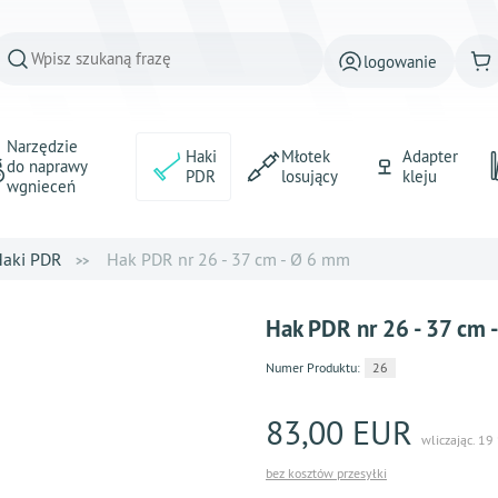
logowanie
Narzędzie
Haki
Młotek
Adapter
do naprawy
PDR
losujący
kleju
wgnieceń
aki PDR
Hak PDR nr 26 - 37 cm - Ø 6 mm
Hak PDR nr 26 - 37 cm 
Numer Produktu:
26
83,00 EUR
wliczając. 19
bez kosztów przesyłki