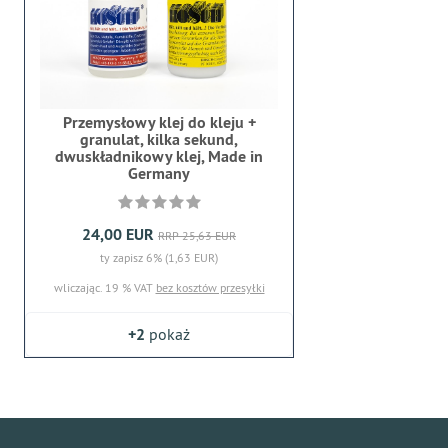
Przemysłowy klej do kleju +
granulat, kilka sekund,
dwuskładnikowy klej, Made in
Germany
24,00 EUR
RRP 25,63 EUR
ty zapisz 6% (1,63 EUR)
wliczając. 19 % VAT
bez kosztów przesyłki
+2
pokaż