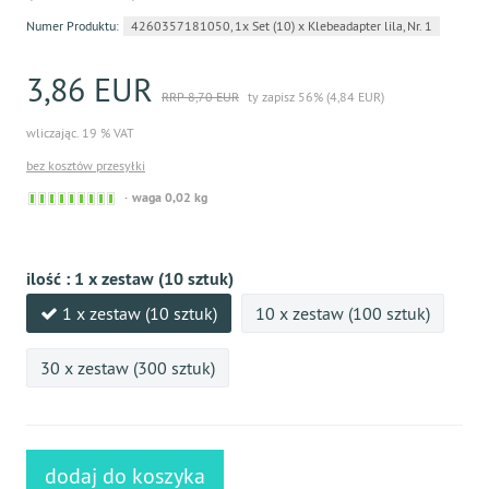
Numer Produktu:
4260357181050, 1x Set (10) x Klebeadapter lila, Nr. 1
3,86 EUR
RRP 8,70 EUR
ty zapisz 56% (4,84 EUR)
wliczając. 19 % VAT
bez kosztów przesyłki
Sofort
waga 0,02 kg
versandfähig,
ausreichende
Stückzahl
ilość :
1 x zestaw (10 sztuk)
1 x zestaw (10 sztuk)
10 x zestaw (100 sztuk)
30 x zestaw (300 sztuk)
dodaj do koszyka