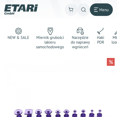
Menu
NEW & SALE
Miernik grubości
Narzędzie
Haki
Mł
lakieru
do naprawy
PDR
los
samochodowego
wgnieceń
%