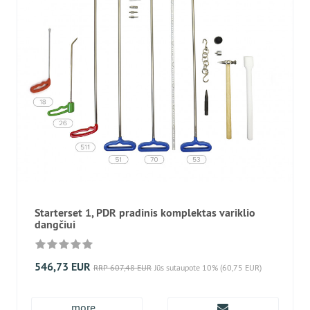
Starterset 1, PDR pradinis komplektas variklio
dangčiui
546,73 EUR
RRP 607,48 EUR
Jūs sutaupote 10% (60,75 EUR)
more...