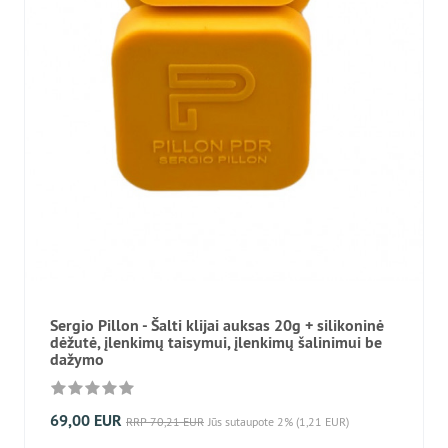
Sergio Pillon - Šalti klijai auksas 20g + silikoninė
dėžutė, įlenkimų taisymui, įlenkimų šalinimui be
dažymo
69,00 EUR
RRP 70,21 EUR
Jūs sutaupote 2% (1,21 EUR)