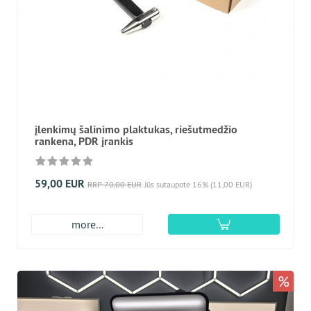
įlenkimų šalinimo plaktukas, riešutmedžio
rankena, PDR įrankis
59,00 EUR
RRP 70,00 EUR
Jūs sutaupote 16% (11,00 EUR)
more...
%