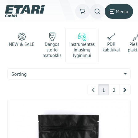
Meniu
NEW & SALE
Dangos
Instrumentas
PDR
Pie
storio
įmušimų
kabliukai
plakt
matuoklis
lyginimui
Sorting
Prev
Next
1
2