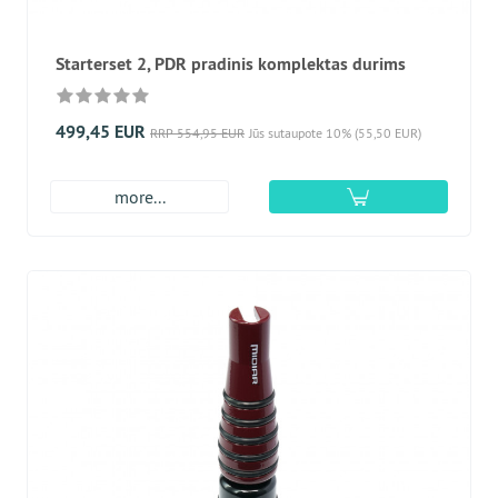
Starterset 2, PDR pradinis komplektas durims
499,45 EUR
RRP 554,95 EUR
Jūs sutaupote 10% (55,50 EUR)
more...