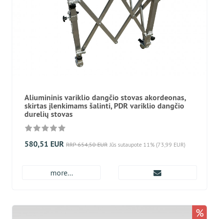
Aliumininis variklio dangčio stovas akordeonas,
skirtas įlenkimams šalinti, PDR variklio dangčio
durelių stovas
580,51 EUR
RRP 654,50 EUR
Jūs sutaupote 11% (73,99 EUR)
more...
%