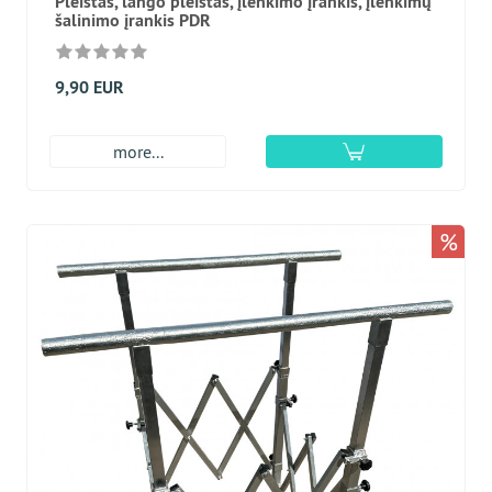
Pleištas, lango pleištas, įlenkimo įrankis, įlenkimų
šalinimo įrankis PDR
9,90 EUR
more...
%