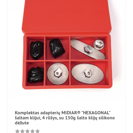
Komplektas adapterių MIDIAR® "HEXAGONAL"
šaltam klijui, 4 rūšys, su 150g šalto klijų silikono
dėžute