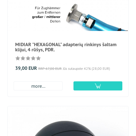
MIDIAR "HEXAGONAL" adapterių rinkinys šaltam
klijui, 4 rūšys, PDR.
39,00 EUR
RRP 67,00 EUR
Jūs sutaupote 42% (28,00 EUR)
more...