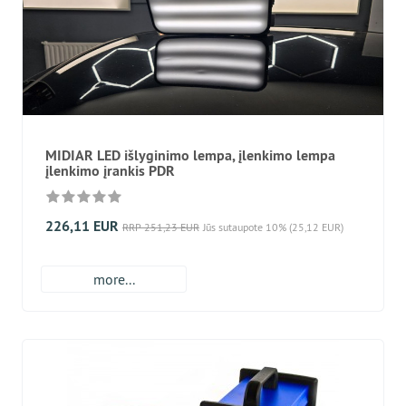
MIDIAR LED išlyginimo lempa, įlenkimo lempa
įlenkimo įrankis PDR
226,11 EUR
RRP 251,23 EUR
Jūs sutaupote 10% (25,12 EUR)
more...