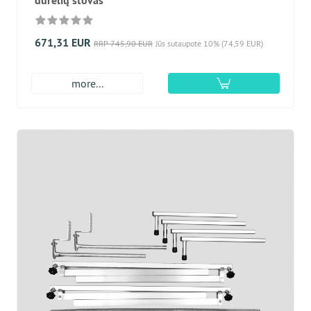
durelių stovas
671,31 EUR
RRP 745,90 EUR
Jūs sutaupote 10% (74,59 EUR)
more...