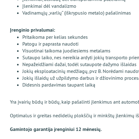
Įlenkimai dėl vandalizmo
Vadinamųjų „varlių“ (iškrypusio metalo) pašalinimas
Įrenginio privalumai:
Pritaikoma per kelias sekundes
Patogu ir paprasta naudoti
Visuotinai taikoma juodiesiems metalams
Sutaupo laiko, nes nereikia ardyti jokių transporto pri
Nepažeidžiami dažai, todėl sutaupote dažymo išlaidas
Jokių eksploatacinių medžiagų, pvz B. Norėdami naudoti įr
Jokių išlaidų už užpildymo darbus ir džiovinimo proce
Didesnis pardavimas taupant laiką
Yra įvairių būdų ir būdų, kaip pašalinti įlenkimus ant automob
Optimalus ir greitas nedidelių plokščių ir minkštų įlenkimų
Gamintojo garantija įrenginiui 12 mėnesių.