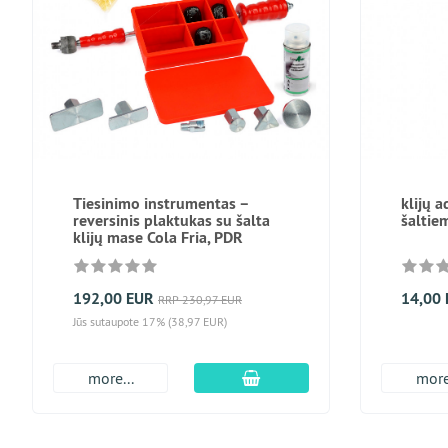
Tiesinimo instrumentas –
klijų a
reversinis plaktukas su šalta
šaltie
klijų mase Cola Fria, PDR
192,00 EUR
14,00
RRP 230,97 EUR
Jūs sutaupote 17% (38,97 EUR)
Įdėti į krepšį
more...
more