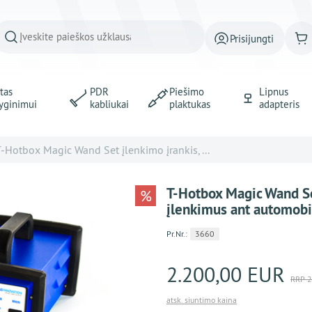
Prisijungti
tas
PDR
Piešimo
Lipnus
yginimui
kabliukai
plaktukas
adapteris
-Hotbox Magic Wand Set įlenkimo įrankis, ...
T-Hotbox Magic Wand Set 
%
įlenkimus ant automobi
Pr.Nr.:
3660
2.200,00 EUR
RRP 2
atsk. siuntimo kaina