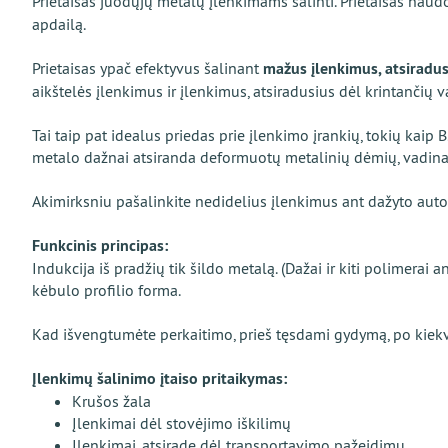
Prietaisas juodųjų metalų įlenkimams šalinti. Prietaisas nau
apdailą.
Prietaisas ypač efektyvus šalinant
mažus įlenkimus, atsiradus
aikštelės įlenkimus ir įlenkimus, atsiradusius dėl krintančių v
Tai taip pat idealus priedas prie įlenkimo įrankių, tokių kaip
metalo dažnai atsiranda deformuotų metalinių dėmių, vadinamų
Akimirksniu pašalinkite nedidelius įlenkimus ant dažyto aut
Funkcinis principas:
Indukcija iš pradžių tik šildo metalą. (Dažai ir kiti polimera
kėbulo profilio forma.
Kad išvengtumėte perkaitimo, prieš tęsdami gydymą, po kiekvi
Įlenkimų šalinimo įtaiso pritaikymas:
Krušos žala
Įlenkimai dėl stovėjimo iškilimų
Įlenkimai, atsiradę dėl transportavimo pažeidimų