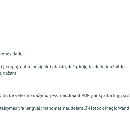
emonės dalių
enginį, galite nusipirkti glaisto, dažų, klijų lazdelių ir užpildų
są dažant
ilių be vėlesnio dažymo, pvz., naudojant PDR įrankį arba klijų sist
 ištaisymas yra lengvai įmanomas naudojant „T-Hotbox Magic Wand 