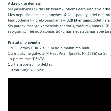
Atkreipkite dėmesį:
Šis pasiūlymas skirtas tik kvalifikuotiems darbuotojams
arba
Mes neprisiimame atsakomybės už žalą, padarytą dėl neprof
Parduodame tik prekybininkams –
B2B klientams
, todėl nėra
Šis pardavimas yra komercinis sandoris, todėl taikomas HGB 37
sąlygomis, ir, jei nustatomas trūkumas, nedelsdamas apie tai 
Pristatymo apimtis:
1 x T-Hotbox PDR 2 su 5 m ilgio maitinimo laidu
1 x indukcinė galvutė M Heat Pen T (prekės Nr. 3686) su 5 m
1x pratęsimas T 3678
1 x transportavimo dėklas
1 x vartotojo vadovas