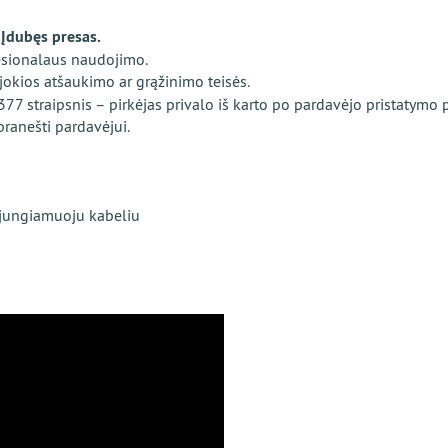
 Įdubęs presas.
esionalaus naudojimo.
 jokios atšaukimo ar grąžinimo teisės.
7 straipsnis – pirkėjas privalo iš karto po pardavėjo pristatymo p
pranešti pardavėjui.
 jungiamuoju kabeliu