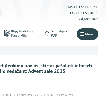
Mo.-Fr.: 09:00 - 17:00
+49 711 71 94 06 98
Kontaktas
Klijų lazdelės /
Šalti klijais
Meniu
Karšti klijai
PDR
įlenkimo įrankis, skirtas pašalinti ir taisyti
lio nedažant: Advent sale 2025
.508,00 EUR
Jūs sutaupote 12% (308,00 EUR)
su 19 % PVM