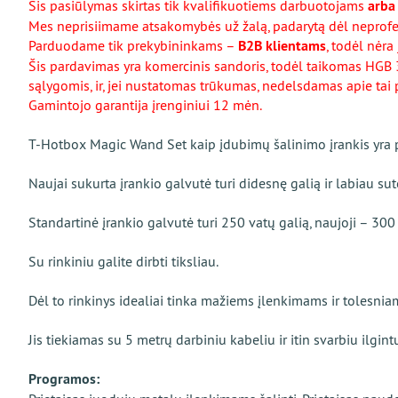
Šis pasiūlymas skirtas tik kvalifikuotiems darbuotojams
arba
Mes neprisiimame atsakomybės už žalą, padarytą dėl neprof
Parduodame tik prekybininkams –
B2B klientams
, todėl nėra
Šis pardavimas yra komercinis sandoris, todėl taikomas HGB 37
sąlygomis, ir, jei nustatomas trūkumas, nedelsdamas apie tai 
Gamintojo garantija įrenginiui 12 mėn.
T-Hotbox Magic Wand Set kaip įdubimų šalinimo įrankis yra pa
Naujai sukurta įrankio galvutė turi didesnę galią ir labiau sute
Standartinė įrankio galvutė turi 250 vatų galią, naujoji – 300
Su rinkiniu galite dirbti tiksliau.
Dėl to rinkinys idealiai tinka mažiems įlenkimams ir tolesni
Jis tiekiamas su 5 metrų darbiniu kabeliu ir itin svarbiu ilgint
Programos: