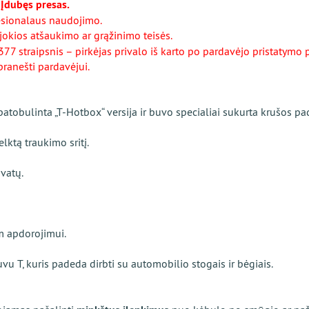
 Įdubęs presas.
esionalaus naudojimo.
 jokios atšaukimo ar grąžinimo teisės.
7 straipsnis – pirkėjas privalo iš karto po pardavėjo pristatymo p
pranešti pardavėjui.
tobulinta „T-Hotbox“ versija ir buvo specialiai sukurta krušos pad
lktą traukimo sritį.
 vatų.
am apdorojimui.
uvu T, kuris padeda dirbti su automobilio stogais ir bėgiais.