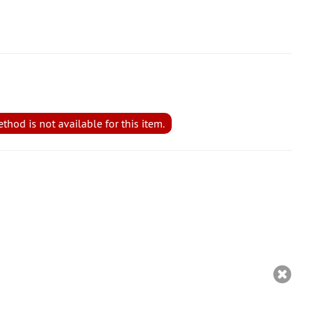
reichende Stückzahl
hod is not available for this item.