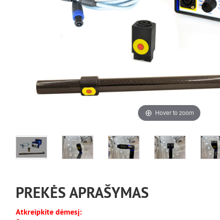
Hover to zoom
PREKĖS APRAŠYMAS
Atkreipkite dėmesį: