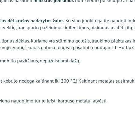
dojamas pašalinti
minkštus įlenkimus
nuo kėbulo po smūgio ar paže
ius dėl krušos padarytos žalos
. Su šiuo įrankiu galite naudoti i
arveklių, transporto pažeidimus ir įlenkimus, atsiradusius dėl kitų 
 B. lipnus dėklas, kuriame yra stūmimo geležis, traukimo plaktukas i
jų „varlių“, kurias galima lengvai pašalinti naudojant T-Hotbox i
omobilio paviršiaus, nepažeisdami dažų.
i ant kėbulo nedega kaitinant iki 200 °C.) Kaitinant metalas susitr
eno naudojimo turite leisti korpuso metalui atvėsti.