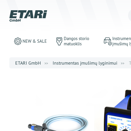
Dangos storio
Instrumen
NEW & SALE
matuoklis
įmušimų l
ETARI GmbH
Instrumentas įmušimų lyginimui
T