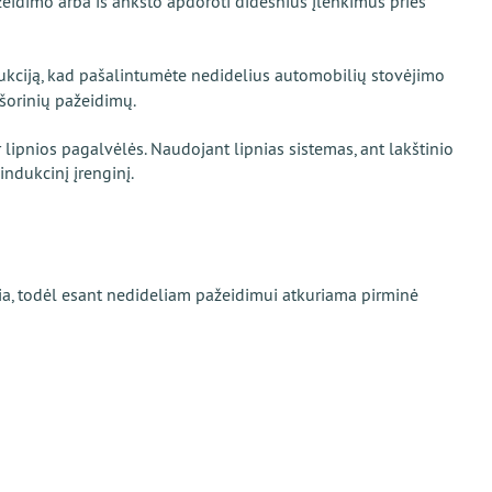
idimo arba iš anksto apdoroti didesnius įlenkimus prieš
ndukciją, kad pašalintumėte nedidelius automobilių stovėjimo
išorinių pažeidimų.
r lipnios pagalvėlės. Naudojant lipnias sistemas, ant lakštinio
ndukcinį įrenginį.
aukia, todėl esant nedideliam pažeidimui atkuriama pirminė