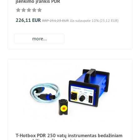
įlenkimo įrankis PDR
226,11 EUR
RRP 251,23 EUR
Jūs sutaupote 10% (25,12 EUR)
more...
T-Hotbox PDR 250 vatų instrumentas bedažiniam