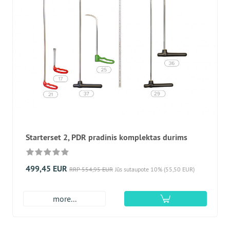
Starterset 2, PDR pradinis komplektas durims
499,45 EUR
RRP 554,95 EUR
Jūs sutaupote 10% (55,50 EUR)
more...