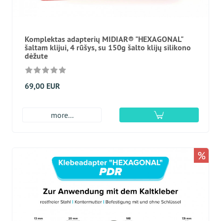
Komplektas adapterių MIDIAR® "HEXAGONAL"
šaltam klijui, 4 rūšys, su 150g šalto klijų silikono
dėžute
69,00 EUR
more...
%