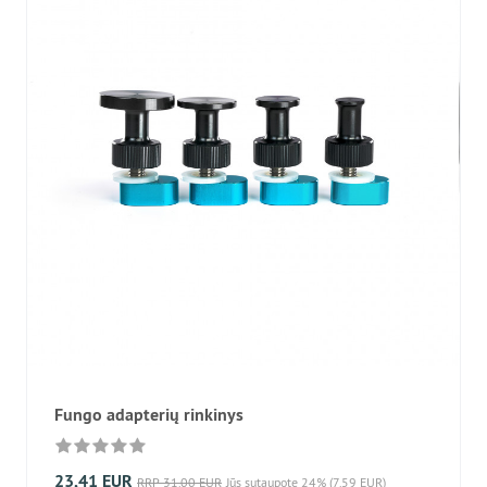
Fungo adapterių rinkinys
23,41 EUR
RRP 31,00 EUR
Jūs sutaupote 24% (7,59 EUR)