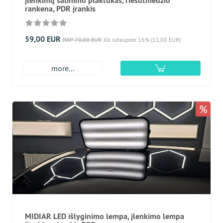
įlenkimų šalinimo plaktukas, riešutmedžio
rankena, PDR įrankis
59,00 EUR
RRP 70,00 EUR
Jūs sutaupote 16% (11,00 EUR)
more...
%
MIDIAR LED išlyginimo lempa, įlenkimo lempa