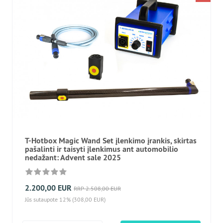
T-Hotbox Magic Wand Set įlenkimo įrankis, skirtas
pašalinti ir taisyti įlenkimus ant automobilio
nedažant: Advent sale 2025
2.200,00 EUR
RRP 2.508,00 EUR
Jūs sutaupote 12% (308,00 EUR)