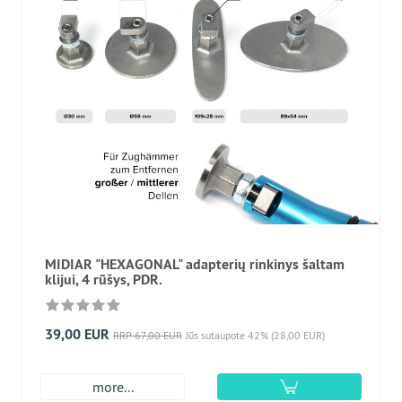
MIDIAR "HEXAGONAL" adapterių rinkinys šaltam
klijui, 4 rūšys, PDR.
39,00 EUR
RRP 67,00 EUR
Jūs sutaupote 42% (28,00 EUR)
more...