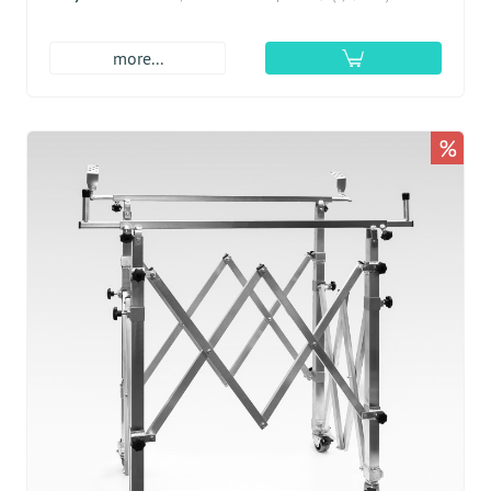
more...
%