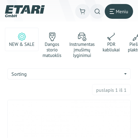
Meniu
NEW & SALE
Dangos
Instrumentas
PDR
Pie
storio
įmušimų
kabliukai
plakt
matuoklis
lyginimui
Sorting
puslapis 1 iš 1