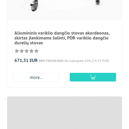
Aliumininis variklio dangčio stovas akordeonas,
skirtas įlenkimams šalinti, PDR variklio dangčio
durelių stovas
671,31 EUR
RRP 745,90 EUR
Jūs sutaupote 10% (74,59 EUR)
more...