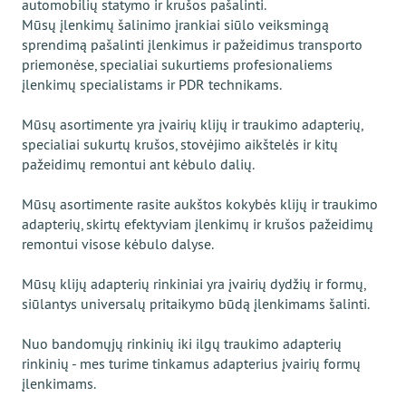
automobilių statymo ir krušos pašalinti.
Mūsų įlenkimų šalinimo įrankiai siūlo veiksmingą
sprendimą pašalinti įlenkimus ir pažeidimus transporto
priemonėse, specialiai sukurtiems profesionaliems
įlenkimų specialistams ir PDR technikams.
Mūsų asortimente yra įvairių klijų ir traukimo adapterių,
specialiai sukurtų krušos, stovėjimo aikštelės ir kitų
pažeidimų remontui ant kėbulo dalių.
Mūsų asortimente rasite aukštos kokybės klijų ir traukimo
adapterių, skirtų efektyviam įlenkimų ir krušos pažeidimų
remontui visose kėbulo dalyse.
Mūsų klijų adapterių rinkiniai yra įvairių dydžių ir formų,
siūlantys universalų pritaikymo būdą įlenkimams šalinti.
Nuo bandomųjų rinkinių iki ilgų traukimo adapterių
rinkinių - mes turime tinkamus adapterius įvairių formų
įlenkimams.