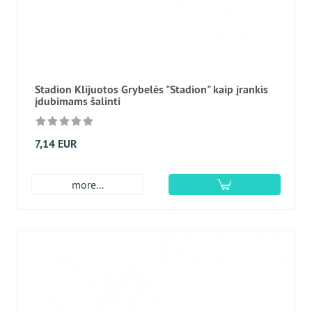
Stadion Klijuotos Grybelės "Stadion" kaip įrankis
įdubimams šalinti
7,14 EUR
more...