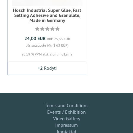
Hosch Industrial Super Glue, Fast
Setting Adhesive and Granulate,
Made in Germany
24,00 EUR
RRP 25,63 EUR
Jūs sutaupote 6% (1,63 EUR)
su 19 % PVM
atsk. siuntimo kaina
+2
Rodyti
Terms and Conditions
Events / Exhibition
Video Gallery
Impressum
kontaktai