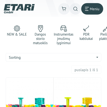
Meniu
NEW & SALE
Dangos
Instrumentas
PDR
Pie
storio
įmušimų
kabliukai
plakt
matuoklis
lyginimui
Sorting
puslapis 1 iš 1