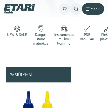
Meniu
NEW & SALE
Dangos
Instrumentas
PDR
Pie
storio
įmušimų
kabliukai
plakt
matuoklis
lyginimui
PASIŪLYMAI