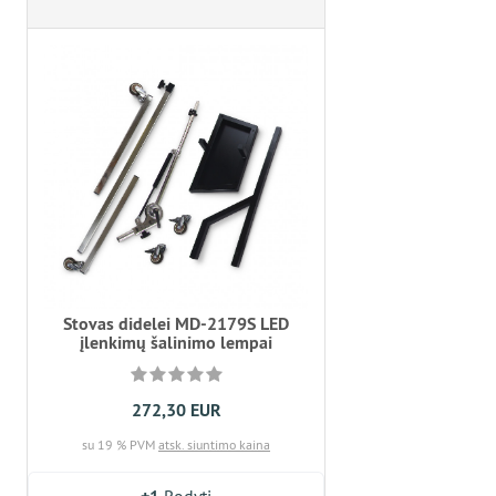
Stovas didelei MD-2179S LED
įlenkimų šalinimo lempai
272,30 EUR
su 19 % PVM
atsk. siuntimo kaina