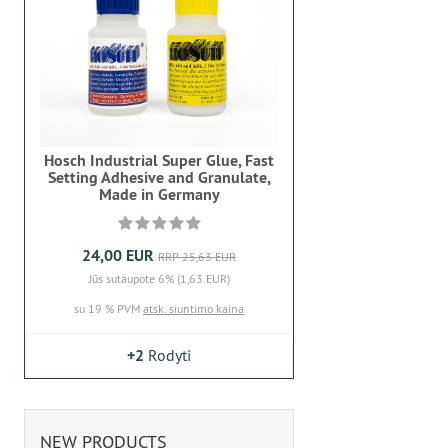
Hosch Industrial Super Glue, Fast
Setting Adhesive and Granulate,
Made in Germany
24,00 EUR
RRP 25,63 EUR
Jūs sutaupote 6% (1,63 EUR)
su 19 % PVM
atsk. siuntimo kaina
+2
Rodyti
NEW PRODUCTS