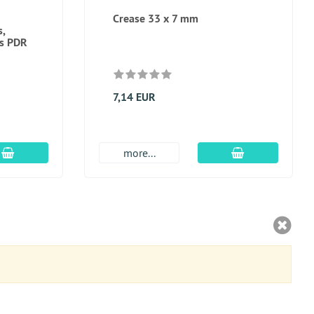
Crease 33 x 7 mm
s,
is PDR
7,14 EUR
Įdėti į krepšį
Įdėti į krepšį
more...