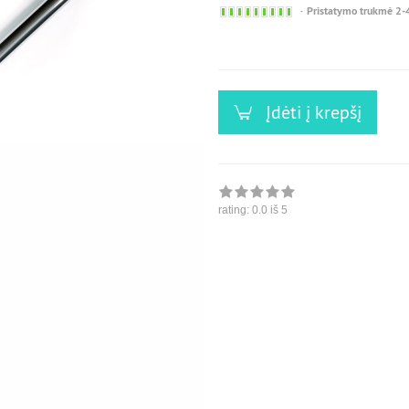
Sofort
Pristatymo trukmė 2-
versandfähig,
ausreichende
Stückzahl
Įdėti į krepšį
rating:
0.0
iš 5