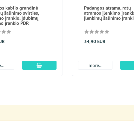
os kablio grandinė
Padangos atrama, ratų
ų šalinimo svirties,
atramos įlenkimo įranki
mo įrankio, įdubimų
įlenkimų šalinimo įrank
mo įrankio PDR
EUR
34,90 EUR
Įdėti į krepšį
...
more...