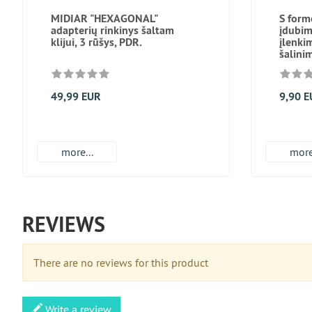
MIDIAR "HEXAGONAL"
S form
adapterių rinkinys šaltam
įdubim
klijui, 3 rūšys, PDR.
įlenki
šalini
49,99 EUR
9,90 
more...
more
REVIEWS
There are no reviews for this product
Write a review