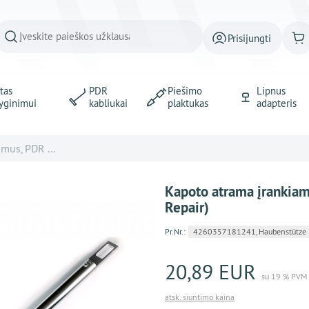
Prisijungti
tas
PDR
Piešimo
Lipnus
yginimui
kabliukai
plaktukas
adapteris
mus, PDR ...
Kapoto atrama įrankiam
Repair)
Pr.Nr.:
4260357181241, Haubenstütze
20,89 EUR
su 19 % PVM
atsk. siuntimo kaina