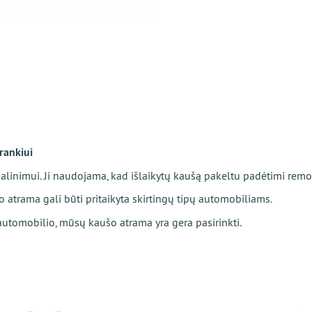
rankiui
linimui. Ji naudojama, kad išlaikytų kaušą pakeltu padėtimi remon
o atrama gali būti pritaikyta skirtingų tipų automobiliams.
automobilio, mūsų kaušo atrama yra gera pasirinkti.