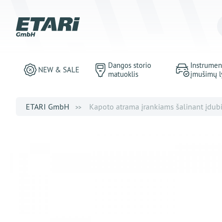
Dangos storio
Instrumen
NEW & SALE
matuoklis
įmušimų l
ETARI GmbH
Kapoto atrama įrankiams šalinant įdubi