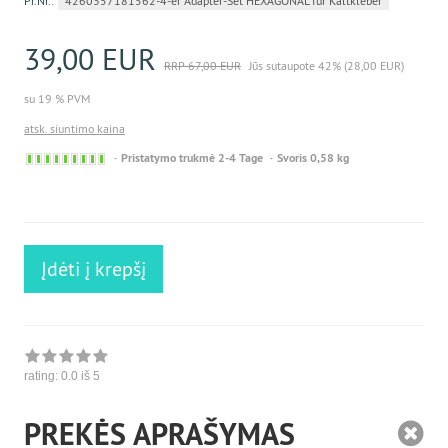
Pr.Nr.:
4260357181562-4-er Adapter-Set HEXAGONAL für Kaltkleber
39,00 EUR
RRP 67,00 EUR
Jūs sutaupote 42% (28,00 EUR)
su 19 % PVM
atsk. siuntimo kaina
Sofort
Pristatymo trukmė 2-4 Tage
Svoris 0,58 kg
versandfähig,
ausreichende
Stückzahl
Įdėti į krepšį
rating:
0.0
iš 5
PREKĖS APRAŠYMAS