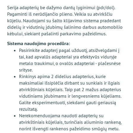
Serija adapterių be dažymo dantų lyginimui (pdr/dol).
Pagaminti iš nerūdijančio plieno. Veikia su atvirkščiu
kūjeliu. Naudojami su šalto klijavimo sistema pradedant
didelių ir vidutinių įdubimų šalinimo darbus automobilio
kėbului, siekiant pašalinti parkavimo pažeidimus.
Sistema naudojimo procedūra:
Pasirinkite adapterį pagal užduotį, atsižvelgdami į
tai, kad apvalūs adapteriai yra efektyvūs viduryje
metalo traukimui, o ovalūs adapteriai - plačesnėse
srityse.
Rinkinys apima 2 didelius adapterius, kurie
maksimaliai išsiplėčia dirbant su sunkiais ir ilgiais
atvirkštiniais kūjeliais. Taip pat 2 mažus adapterius
vidutiniams įdubimams ir lengvesniems kūjeliams.
Galite eksperimentuoti, siekdami gauti geriausią
rezultatą.
Nerekomenduojama naudoti adapterių su
atvirkštiniais kūjeliais, turinčiais aliuminio rankeną,
norint išvengti rankenos pažeidimo smūgių metu.