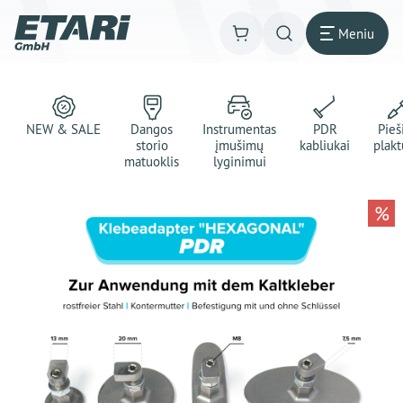
Meniu
NEW & SALE
Dangos
Instrumentas
PDR
Pie
storio
įmušimų
kabliukai
plakt
matuoklis
lyginimui
%