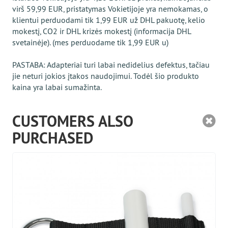
virš 59,99 EUR, pristatymas Vokietijoje yra nemokamas, o
klientui perduodami tik 1,99 EUR už DHL pakuotę, kelio
mokestį, CO2 ir DHL krizės mokestį (informacija DHL
svetainėje). (mes perduodame tik 1,99 EUR u)
PASTABA: Adapteriai turi labai nedidelius defektus, tačiau
jie neturi jokios įtakos naudojimui. Todėl šio produkto
kaina yra labai sumažinta.
CUSTOMERS ALSO
PURCHASED