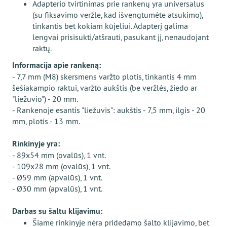
Adapterio tvirtinimas prie rankenų yra universalus
(su fiksavimo veržle, kad išvengtumėte atsukimo),
tinkantis bet kokiam kūjeliui. Adapterį galima
lengvai prisisukti/atšrauti, pasukant jį, nenaudojant
raktų.
Informacija apie rankeną:
- 7,7 mm (M8) skersmens varžto plotis, tinkantis 4 mm
šešiakampio raktui, varžto aukštis (be veržlės, žiedo ar
"liežuvio") - 20 mm.
- Rankenoje esantis "liežuvis": aukštis - 7,5 mm, ilgis - 20
mm, plotis - 13 mm.
Rinkinyje yra:
- 89x54 mm (ovalūs), 1 vnt.
- 109x28 mm (ovalūs), 1 vnt.
- Ø59 mm (apvalūs), 1 vnt.
- Ø30 mm (apvalūs), 1 vnt.
Darbas su šaltu klijavimu:
Šiame rinkinyje nėra pridedamo šalto klijavimo, bet