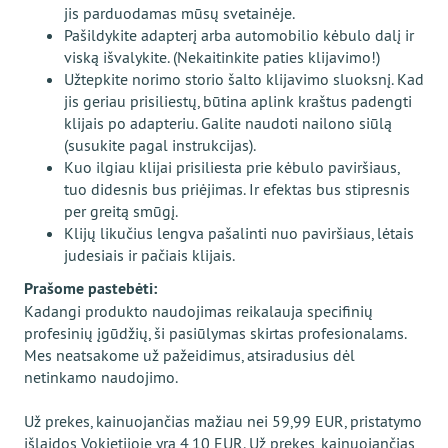
jis parduodamas mūsų svetainėje.
Pašildykite adapterį arba automobilio kėbulo dalį ir
viską išvalykite. (Nekaitinkite paties klijavimo!)
Užtepkite norimo storio šalto klijavimo sluoksnį. Kad
jis geriau prisiliestų, būtina aplink kraštus padengti
klijais po adapteriu. Galite naudoti nailono siūlą
(susukite pagal instrukcijas).
Kuo ilgiau klijai prisiliesta prie kėbulo paviršiaus,
tuo didesnis bus priėjimas. Ir efektas bus stipresnis
per greitą smūgį.
Klijų likučius lengva pašalinti nuo paviršiaus, lėtais
judesiais ir pačiais klijais.
Prašome pastebėti:
Kadangi produkto naudojimas reikalauja specifinių
profesinių įgūdžių, ši pasiūlymas skirtas profesionalams.
Mes neatsakome už pažeidimus, atsiradusius dėl
netinkamo naudojimo.
Už prekes, kainuojančias mažiau nei 59,99 EUR, pristatymo
išlaidos Vokietijoje yra 4,10 EUR. Už prekes, kainuojančias