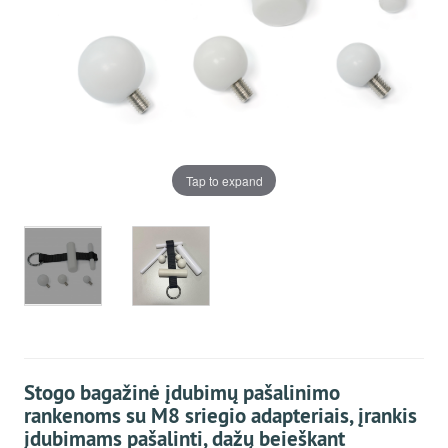
Tap to expand
Stogo bagažinė įdubimų pašalinimo
rankenoms su M8 sriegio adapteriais, įrankis
įdubimams pašalinti, dažų beieškant