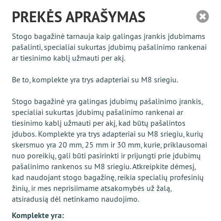
PREKĖS APRAŠYMAS
Stogo bagažinė tarnauja kaip galingas įrankis įdubimams
pašalinti, specialiai sukurtas įdubimų pašalinimo rankenai
ar tiesinimo kablį užmauti per akį.
Be to, komplekte yra trys adapteriai su M8 sriegiu.
Stogo bagažinė yra galingas įdubimų pašalinimo įrankis,
specialiai sukurtas įdubimų pašalinimo rankenai ar
tiesinimo kablį užmauti per akį, kad būtų pašalintos
įdubos. Komplekte yra trys adapteriai su M8 sriegiu, kurių
skersmuo yra 20 mm, 25 mm ir 30 mm, kurie, priklausomai
nuo poreikių, gali būti pasirinkti ir prijungti prie įdubimų
pašalinimo rankenos su M8 sriegiu. Atkreipkite dėmesį,
kad naudojant stogo bagažinę, reikia specialių profesinių
žinių, ir mes neprisiimame atsakomybės už žalą,
atsiradusią dėl netinkamo naudojimo.
Komplekte yra: