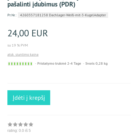
pašalinti įdubimus (PDR)
Pr.Nr.:
4260357181258 Dachlager-Weiß-mit-3-KugelAdapter
24,00 EUR
su 19 % PVM
atsk. siuntimo kaina
Sofort
Pristatymo trukmė 2-4 Tage
Svoris 0,28 kg
versandfähig,
ausreichende
Stückzahl
Įdėti į krepšį
rating:
0.0
iš 5