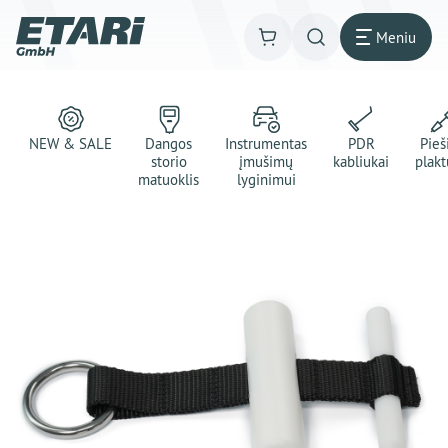
Meniu
NEW & SALE
Dangos
Instrumentas
PDR
Pie
storio
įmušimų
kabliukai
plakt
matuoklis
lyginimui