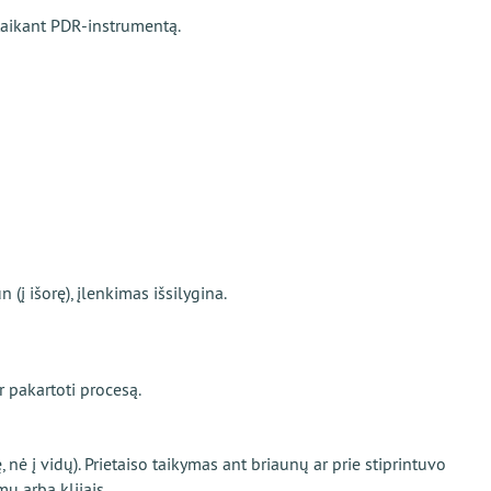
taikant PDR-instrumentą.
(į išorę), įlenkimas išsilygina.
r pakartoti procesą.
ę, nė į vidų). Prietaiso taikymas ant briaunų ar prie stiprintuvo
u arba klijais.