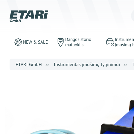
Dangos storio
Instrumen
NEW & SALE
matuoklis
įmušimų l
ETARI GmbH
Instrumentas įmušimų lyginimui