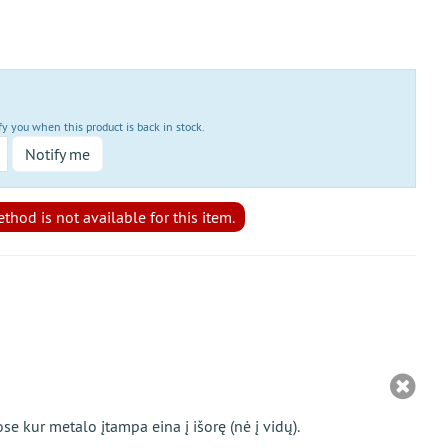
fy you when this product is back in stock.
Notify me
hod is not available for this item.
 kur metalo įtampa eina į išorę (nė į vidų).