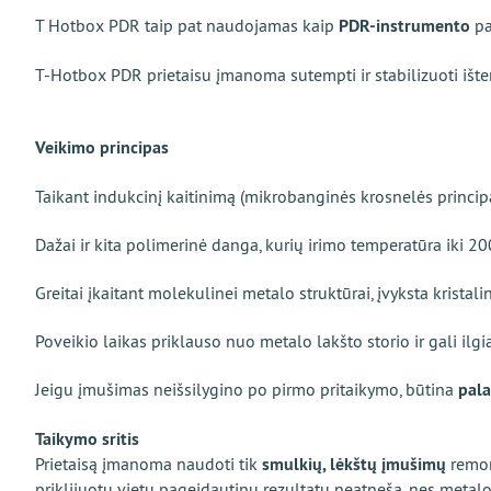
Т Hotbox PDR taip pat naudojamas kaip
PDR-instrumento
pa
Т-Hotbox PDR prietaisu įmanoma sutempti ir stabilizuoti išt
Veikimo principas
Taikant indukcinį kaitinimą (mikrobanginės krosnelės principas
Dažai ir kita polimerinė danga, kurių irimo temperatūra iki 20
Greitai įkaitant molekulinei metalo struktūrai, įvyksta kristal
Poveikio laikas priklauso nuo metalo lakšto storio ir gali ilgi
Jeigu įmušimas neišsilygino po pirmo pritaikymo, būtina
pala
Taikymo sritis
Prietaisą įmanoma naudoti tik
smulkių, lėkštų įmušimų
remon
priklijuotu vietų pageidautinų rezultatų neatneša, nes metal