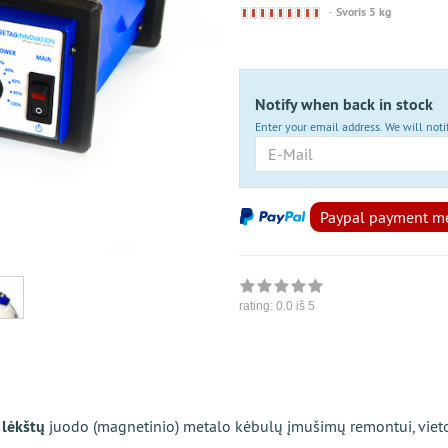
Derzeit nicht lieferbar
Svoris 5 kg
Notify when back in stock
Enter your email address. We will noti
E-Mail
Paypal payment met
rating:
0.0
iš 5
 lėkštų
juodo (magnetinio) metalo kėbulų įmušimų remontui, vietose