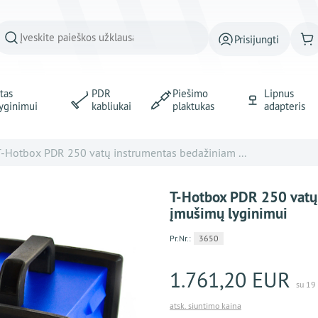
Prisijungti
tas
PDR
Piešimo
Lipnus
yginimui
kabliukai
plaktukas
adapteris
T-Hotbox PDR 250 vatų instrumentas bedažiniam ...
T-Hotbox PDR 250 vatų
įmušimų lyginimui
Pr.Nr.:
3650
1.761,20 EUR
su 19
atsk. siuntimo kaina