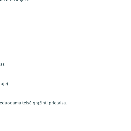
nas
oje)
eduodama teisė grąžinti prietaisą.