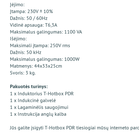
Įėjimo:
Įtampa: 230V ± 10%
Dažnis: 50 / 60Hz
Vidinė apsauga: T6,3A
Maksimalus galingumas: 1100 VA
Išėjimo:
Maksimali įtampa: 250V rms
Dažnis: 50 kHz
Maksimalus galingumas: 1000W
Matmenys: 44x33x25cm
Svoris: 3 kg.
Pakuotės turinys:
1 x Induktorius Т-Hotbox PDR
1 х Indukcinė galvelė
1 х Lagaminėlis saugojimui
1 х Instrukcija anglų kalba
Jūs galite įsigyti T-Hotbox PDR tiesiogiai mūsų interneto par