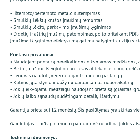
• Ištempto/pertempto metalo sutempimas
• Smulkių, lėkštų krušos įmušimų remontas
• Smulkių lėkštų parkavimo įmušimų lyginimas
• Didelių ir aštrių įmušimų patempimas, po to pritaikant PDR
Įmušimo išlyginimo efektyvumą galima palyginti su klijų sis
Prietaiso privalumai
• Naudojant prietaisą nereikalingos eikvojamos medžiagos, kai
• Be to, įmušimo išlyginimo procesas atliekamas daug greičiau
• Lengvas naudoti, nereikalaujantis didelių pastangų
• Kalimo, glaistymo ir dažymo darbai tampa nebereikalingi
• Jokių eikvojamų medžiagų naudojant prietaisą (glaistas, gr
• Jokių laiko sąnaudų sudėtingam detalių išardymui
Garantija prietaisui 12 menėsių. Šis pasiūlymas yra skirtas v
Gamintojas ir mūsų interneto parduotuvė nepriima jokios ats
Techniniai duomenys: