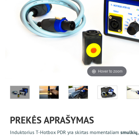
Hover to zoom
PREKĖS APRAŠYMAS
Induktorius Т-Hotbox PDR yra skirtas momentaliam
smulkių,