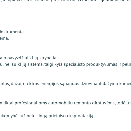
-instrumentą
tema.
p pavyzdžiui klijų strypeliai
, nei su klijų sistema, taigi kyla specialisto produktyvumas ir pel
untas, dažai, elektros energijos sąnaudos džiovinant dažymo kamer
ien tiktai profesionalioms automobilių remonto dirbtuvėms, todėl n
akomybės už neteisingą prietaiso eksploataciją.