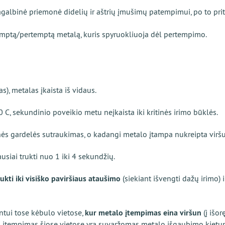
galbinė priemonė didelių ir aštrių įmušimų patempimui, po to pri
emptą/pertemptą metalą, kuris spyruokliuoja dėl pertempimo.
), metalas įkaista iš vidaus.
0 C, sekundinio poveikio metu neįkaista iki kritinės irimo būklės.
inės gardelės sutraukimas, o kadangi metalo įtampa nukreipta viršun 
ausiai trukti nuo 1 iki 4 sekundžių.
ukti iki visiško paviršiaus ataušimo
(siekiant išvengti dažų irimo) i
tui tose kėbulo vietose,
kur metalo įtempimas eina viršun
(į išor
o įtempimas šiose vietose yra suvaržomas metalo išgaubimo kietum