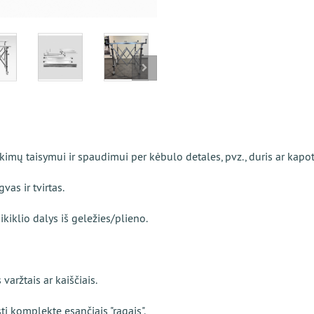
imų taisymui ir spaudimui per kėbulo detales, pvz., duris ar kapot
as ir tvirtas.
kiklio dalys iš geležies/plieno.
 varžtais ar kaiščiais.
i komplekte esančiais "ragais".