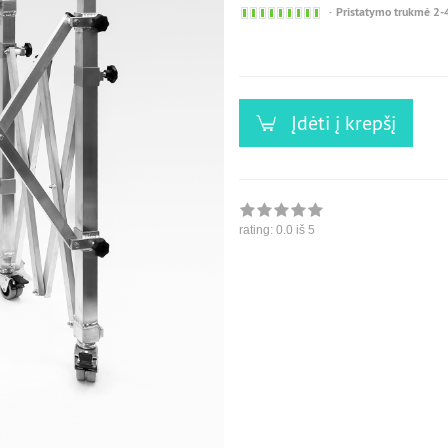
Sofort
Pristatymo trukmė 2-
versandfähig,
ausreichende
Stückzahl
Įdėti į krepšį
rating:
0.0
iš 5