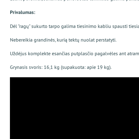
Privalumas:
Dėl "ragų" sukurto tarpo galima tiesinimo kabliu spausti tiesi
Nebereikia grandinės, kurią tektų nuolat perstatyti.
Uždėjus komplekte esančias putplasčio pagalvėles ant atramini
Grynasis svoris: 16,1 kg (supakuota: apie 19 kg).