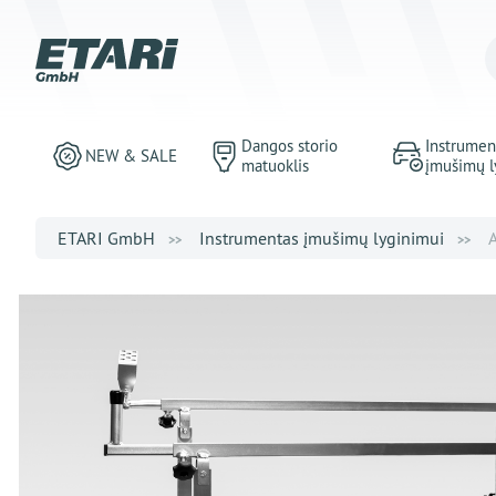
Dangos storio
Instrumen
NEW & SALE
matuoklis
įmušimų l
ETARI GmbH
Instrumentas įmušimų lyginimui
A