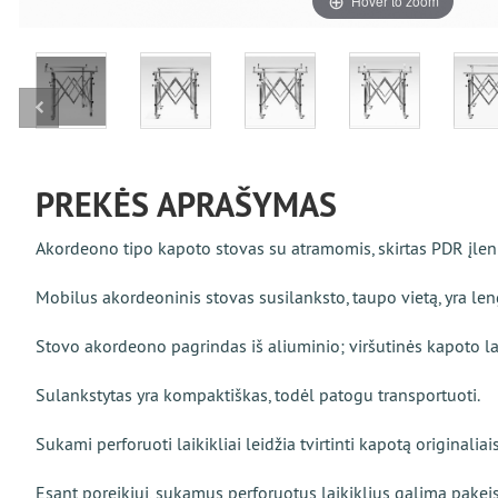
Hover to zoom
PREKĖS APRAŠYMAS
Akordeono tipo kapoto stovas su atramomis, skirtas PDR įlenk
Mobilus akordeoninis stovas susilanksto, taupo vietą, yra lengv
Stovo akordeono pagrindas iš aliuminio; viršutinės kapoto lai
Sulankstytas yra kompaktiškas, todėl patogu transportuoti.
Sukami perforuoti laikikliai leidžia tvirtinti kapotą originaliais
Esant poreikiui, sukamus perforuotus laikiklius galima pakeist