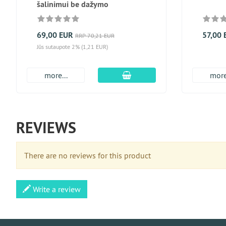
šalinimui be dažymo
69,00 EUR
57,00 
RRP 70,21 EUR
Jūs sutaupote 2% (1,21 EUR)
Įdėti į krepšį
more...
more
REVIEWS
There are no reviews for this product
Write a review