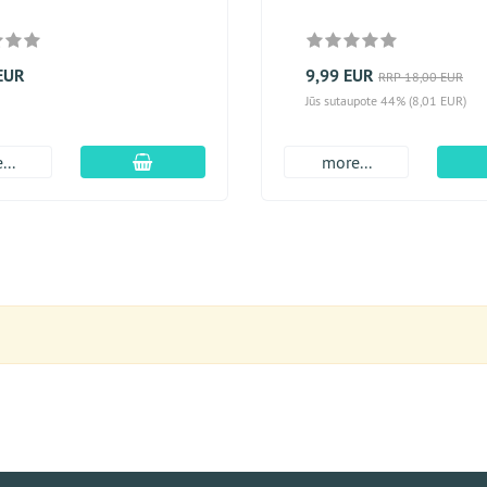
EUR
9,99 EUR
RRP 18,00 EUR
Jūs sutaupote 44% (8,01 EUR)
Įdėti į krepšį
...
more...