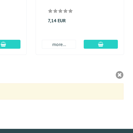
7,14 EUR
Įdėti į krepšį
Įdėti į krepšį
more...