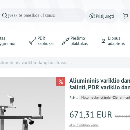
Prisijungti
tas
PDR
Piešimo
Lipnus
yginimui
kabliukai
plaktukas
adapteris
liumininis variklio dangčio stovas ...
Aliumininis variklio da
%
šalinti, PDR variklio da
Pr.Nr.:
Motorhaubenständer-Zieharmoni
671,31 EUR
RRP 745,
atsk. siuntimo kaina