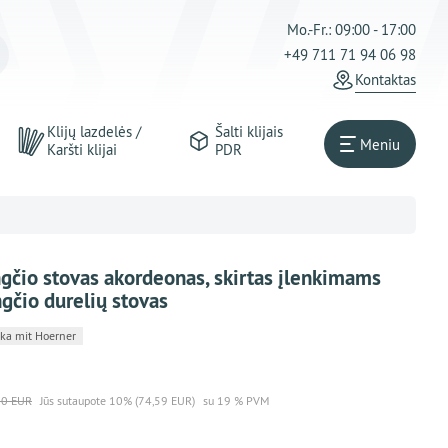
Mo.-Fr.: 09:00 - 17:00
+49 711 71 94 06 98
Kontaktas
Klijų lazdelės /
Šalti klijais
Meniu
Karšti klijai
PDR
ngčio stovas akordeonas, skirtas įlenkimams
ngčio durelių stovas
ka mit Hoerner
90 EUR
Jūs sutaupote 10% (74,59 EUR)
su 19 % PVM