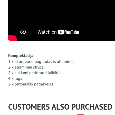
Komplektacija:
1 x akordeono pagrindas iš aliuminio
2 x atraminiai strypai
2 x sukiami perforuoti laikikliai
4 x ragai
2 x putplasčio pagalvėlės
CUSTOMERS ALSO PURCHASED