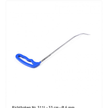
Richthaken Nr. 311L - 33 cm - Ø 6 mm,