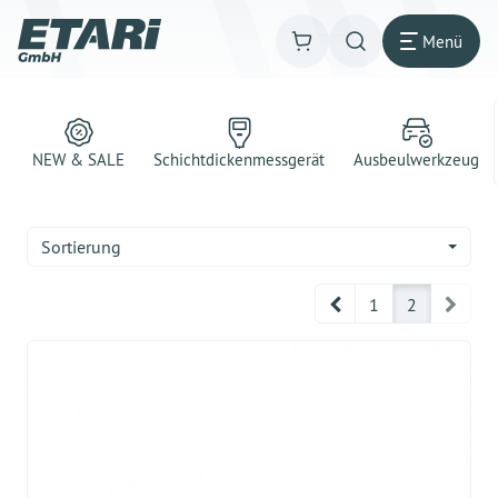
Menü
NEW & SALE
Schichtdickenmessgerät
Ausbeulwerkzeug
Sortierung
Prev
Next
1
2