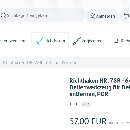
Anmelden
sbeulwerkzeug
Richthaken
Zughammer
Kleb
Richthaken NR. 78R - 64 cm - Ø 8 mm, ...
Richthaken NR. 78R - 
Dellenwerkzeug für Del
entfernen, PDR
Art.Nr.:
78R
57,00 EUR
inkl. 19 % USt