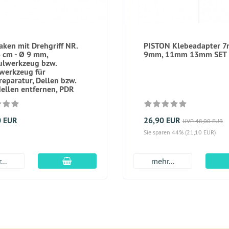
aken mit Drehgriff NR.
PISTON Klebeadapter 
6 cm - Ø 9 mm,
9mm, 11mm 13mm SET 
ulwerkzeug bzw.
werkzeug für
reparatur, Dellen bzw.
ellen entfernen, PDR
0 EUR
26,90 EUR
UVP 48,00 EUR
Sie sparen 44% (21,10 EUR)
In den Warenkorb
...
mehr...