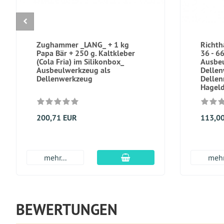
Zughammer _LANG_ + 1 kg
Richth
Papa Bär + 250 g. Kaltkleber
36 - 6
(Cola Fria) im Silikonbox_
Ausbe
Ausbeulwerkzeug als
Dellen
Dellenwerkzeug
Dellen
Hageld
200,71 EUR
113,0
In den Warenkorb
mehr...
mehr
BEWERTUNGEN