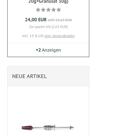
20g+Granulat 30g)
24,00 EUR
UVP 25,63 EUR
Sie sparen 6% (1,63 EUR)
inkl. 19 % USt
zzgl. Versandkosten
+2
Anzeigen
NEUE ARTIKEL