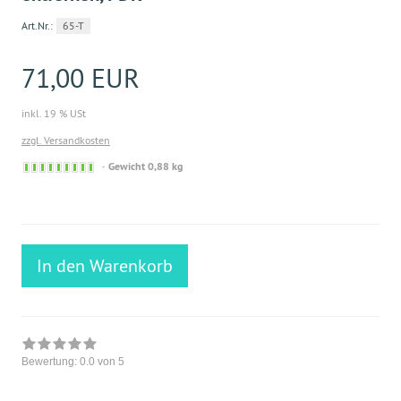
Art.Nr.:
65-T
71,00 EUR
inkl. 19 % USt
zzgl. Versandkosten
Sofort
Gewicht 0,88 kg
versandfähig,
ausreichende
Stückzahl
In den Warenkorb
Bewertung:
0.0
von 5