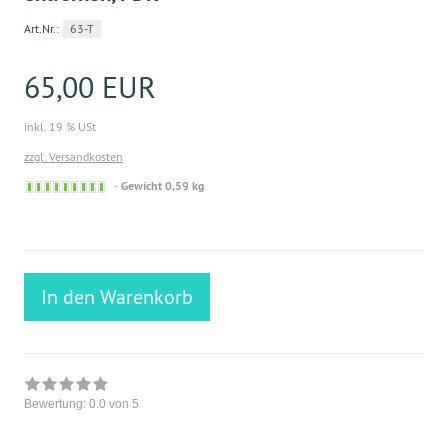
Art.Nr.:
63-T
65,00 EUR
inkl. 19 % USt
zzgl. Versandkosten
Sofort
Gewicht 0,59 kg
versandfähig,
ausreichende
Stückzahl
In den Warenkorb
Bewertung:
0.0
von 5