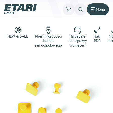
Menu
NEW & SALE
Miernik grubości
Narzędzie
Haki
Mł
lakieru
do naprawy
PDR
los
samochodowego
wgnieceń