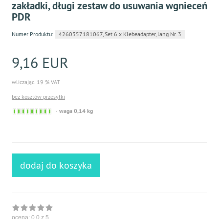
zakładki, długi zestaw do usuwania wgnieceń
PDR
Numer Produktu:
4260357181067, Set 6 x Klebeadapter, lang Nr. 3
9,16 EUR
wliczając. 19 % VAT
bez kosztów przesyłki
Sofort
waga 0,14 kg
versandfähig,
ausreichende
Stückzahl
dodaj do koszyka
ocena:
0.0
z 5