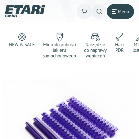
Menu
NEW & SALE
Miernik grubości
Narzędzie
Haki
Mł
lakieru
do naprawy
PDR
los
samochodowego
wgnieceń