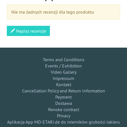
Nie ma żadnych recenzji dla tego produktu
Napisz recenzje
Terms and Conditions
Events / Exhibition
Video Gallery
Impressum
Kontakt
Cancellation Policy and Return Information
Payment
Dostawa
Revoke contract
Privacy
Aplikacja App MD-ETARI.de do mierników grubości lakieru