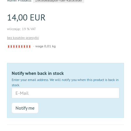
Numer Produktu:
1xKlebeadapter-fuer-Kaltkleber
14,00 EUR
wliczając. 19 % VAT
bez kosztów przesyłki
Derzeit
waga 0,01 kg
nicht
lieferbar
Notify when back in stock
Enter your email address. We will notify you when this product is back in
stock.
E-
Mail
Notify me