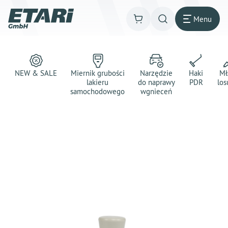
Menu
NEW & SALE
Miernik grubości
Narzędzie
Haki
Mł
lakieru
do naprawy
PDR
los
samochodowego
wgnieceń