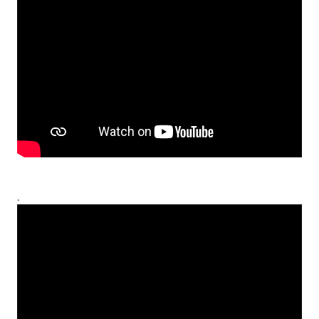
.
.
.