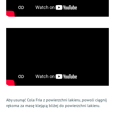
Aby usunąć Cola Fria z powierzchni lakieru, powoli ciągnij
rękoma za masę klejącą bliżej do powierzchni lakieru.