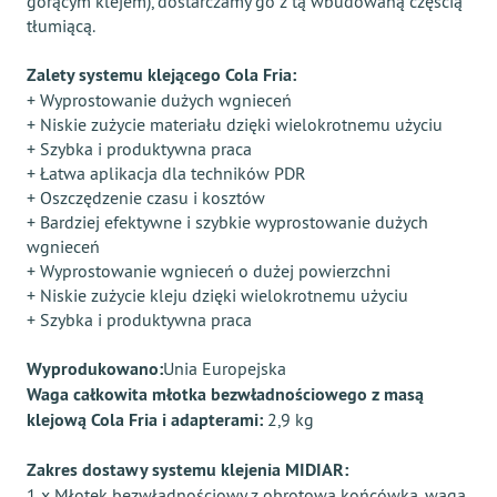
gorącym klejem), dostarczamy go z tą wbudowaną częścią
tłumiącą.
Zalety systemu klejącego Cola Fria:
+ Wyprostowanie dużych wgnieceń
+ Niskie zużycie materiału dzięki wielokrotnemu użyciu
+ Szybka i produktywna praca
+ Łatwa aplikacja dla techników PDR
+ Oszczędzenie czasu i kosztów
+ Bardziej efektywne i szybkie wyprostowanie dużych
wgnieceń
+ Wyprostowanie wgnieceń o dużej powierzchni
+ Niskie zużycie kleju dzięki wielokrotnemu użyciu
+ Szybka i produktywna praca
Wyprodukowano:
Unia Europejska
Waga całkowita młotka bezwładnościowego z masą
klejową Cola Fria i adapterami:
2,9 kg
Zakres dostawy systemu klejenia MIDIAR:
1 x Młotek bezwładnościowy z obrotową końcówką, waga