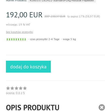
Numer Produktu:
4260357182422-Standard+1kg HotGlue PapaBaer
192,00 EUR
RRP 230,97 EUR
ty zapisz 17% (38,97 EUR)
wliczając. 19 % VAT
bez kosztów przesyłki
Sofort
czas przesyłki 2-4 Tage
waga 5 kg
versandfähig,
ausreichende
Stückzahl
dodaj do koszyka
ocena:
0.0
z 5
OPIS PRODUKTU