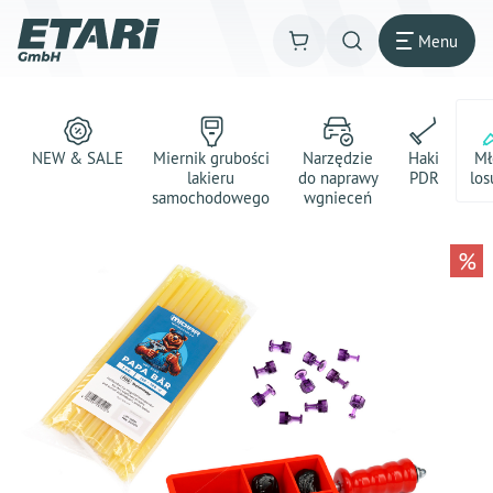
Menu
NEW & SALE
Miernik grubości
Narzędzie
Haki
Mł
lakieru
do naprawy
PDR
los
samochodowego
wgnieceń
%