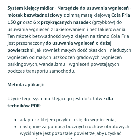
System klejący midiar - Narzędzie do usuwania wgnieceń -
młotek bezwładnościowy
z zimną masą klejową
Cola Fria
150 gr
oraz
6 х przykręcanych nasadek
(grzybków) do
usuwania wgnieceń z lakierowaniem i bez lakierowania.
Ten młotek bezwładnościowy z klejem na zimno Cola Fria
jest przeznaczony
do usuwania wgnieceń o dużej
powierzchni
, jak również małych dość płaskich i niedużych
wgnieceń od małych uszkodzeń gradowych, wgnieceń
parkingowych, wandalizmu i wgnieceń powstających
podczas transportu samochodu.
Metoda aplikacji:
Użycie tego systemu klejącego jest dość łatwe
dla
techników PDR:
adapter z klejem przykleja się do wgniecenia,
następnie za pomocą bocznych ruchów obrotowych
wyciśnięte jest pozostałe powietrze, aby uzyskać