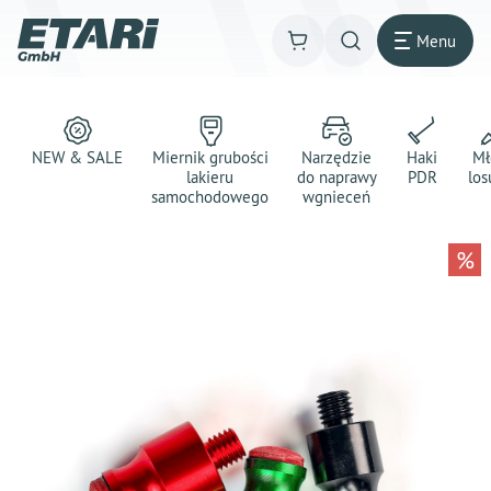
Menu
NEW & SALE
Miernik grubości
Narzędzie
Haki
Mł
lakieru
do naprawy
PDR
los
samochodowego
wgnieceń
%