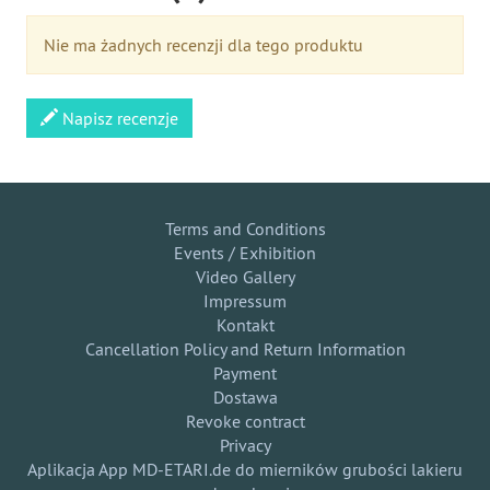
Nie ma żadnych recenzji dla tego produktu
Napisz recenzje
Terms and Conditions
Events / Exhibition
Video Gallery
Impressum
Kontakt
Cancellation Policy and Return Information
Payment
Dostawa
Revoke contract
Privacy
Aplikacja App MD-ETARI.de do mierników grubości lakieru