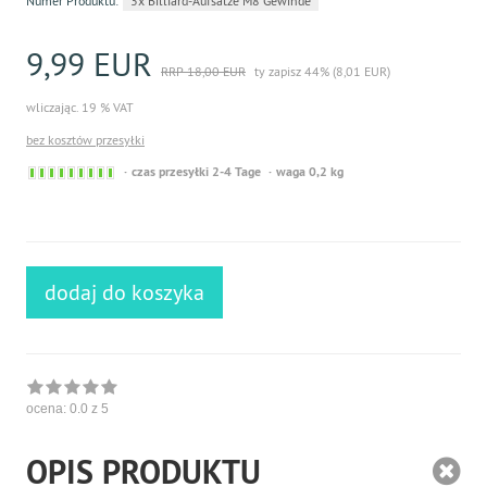
Numer Produktu:
3x Billiard-Aufsätze M8 Gewinde
9,99 EUR
RRP 18,00 EUR
ty zapisz 44% (8,01 EUR)
wliczając. 19 % VAT
bez kosztów przesyłki
Sofort
czas przesyłki 2-4 Tage
waga 0,2 kg
versandfähig,
ausreichende
Stückzahl
dodaj do koszyka
ocena:
0.0
z 5
OPIS PRODUKTU