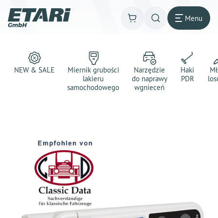
Menu
NEW & SALE
Miernik grubości
Narzędzie
Haki
Mł
lakieru
do naprawy
PDR
los
samochodowego
wgnieceń