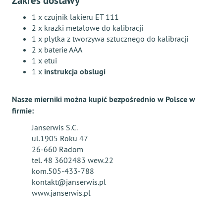
Zakres dostawy
1 x czujnik lakieru ET 111
2 x krazki metalowe do kalibracji
1 x plytka z tworzywa sztucznego do kalibracji
2 x baterie AAA
1 x etui
1 x
instrukcja obslugi
Nasze mierniki można kupić bezpośrednio w Polsce w
firmie:
Janserwis S.C.
ul.1905 Roku 47
26-660 Radom
tel. 48 3602483 wew.22
kom.505-433-788
kontakt@janserwis.pl
www.janserwis.pl