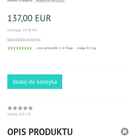
Numer Produktu:
4260357181111
137,00 EUR
wliczając. 19 % VAT
bez kosztów przesyłki
Sofort
czas przesyłki 2-4 Tage
waga 0,5 kg
versandfähig,
ausreichende
Stückzahl
dodaj do koszyka
ocena:
0.0
z 5
OPIS PRODUKTU