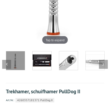
Tap to expand
Trekhamer, schuifhamer PullDog II
Art.Nr.:
4260357181371 PullDog II