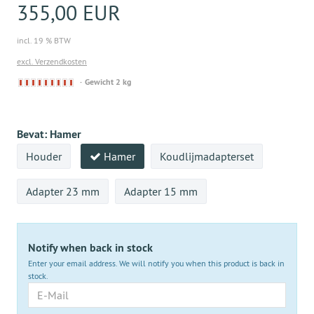
355,00 EUR
incl. 19 % BTW
excl. Verzendkosten
Derzeit
Gewicht 2 kg
nicht
lieferbar
Bevat:
Hamer
Houder
Hamer
Koudlijmadapterset
Adapter 23 mm
Adapter 15 mm
Notify when back in stock
Enter your email address. We will notify you when this product is back in
stock.
E-
Mail