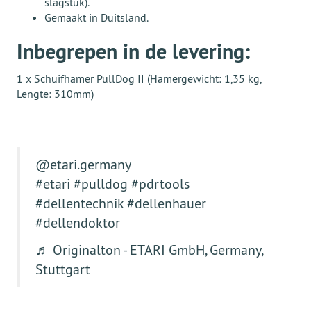
slagstuk).
Gemaakt in Duitsland.
Inbegrepen in de levering:
1 x Schuifhamer PullDog II (Hamergewicht: 1,35 kg,
Lengte: 310mm)
@etari.germany
#etari
#pulldog
#pdrtools
#dellentechnik
#dellenhauer
#dellendoktor
♬ Originalton - ETARI GmbH, Germany,
Stuttgart