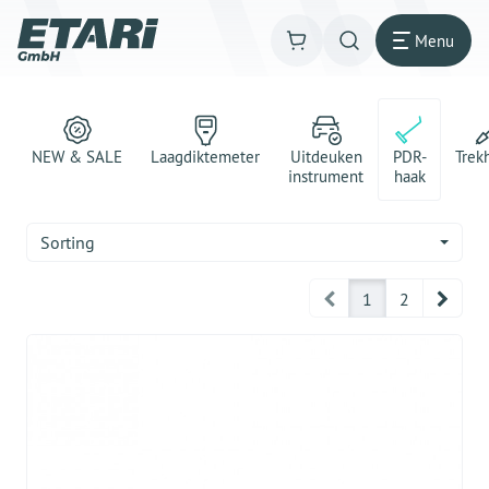
Menu
NEW & SALE
Laagdiktemeter
Uitdeuken
PDR-
Trek
instrument
haak
Sorting
Prev
Next
1
2