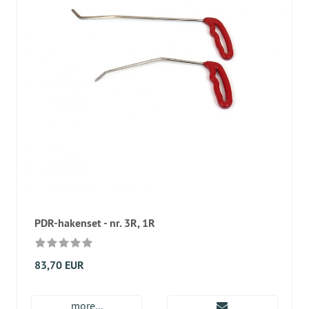
PDR-hakenset - nr. 3R, 1R
83,70 EUR
more...