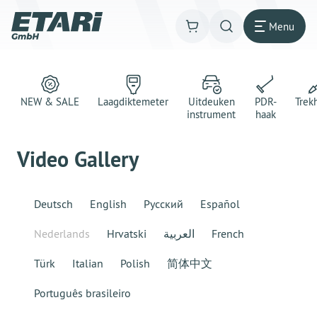
Menu
NEW & SALE
Laagdiktemeter
Uitdeuken
PDR-
Trek
instrument
haak
Video Gallery
Deutsch
English
Русский
Español
Nederlands
Hrvatski
العربية
French
Türk
Italian
Polish
简体中文
Português brasileiro