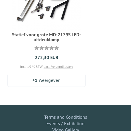
Statief voor grote MD-2179S LED-
uitdeuklamp
272,30 EUR
incl. 19 % BTW
excl. Verzendkosten
+1
Weergeven
Terms and Conditions
Events / Exhibition
Video Gallery