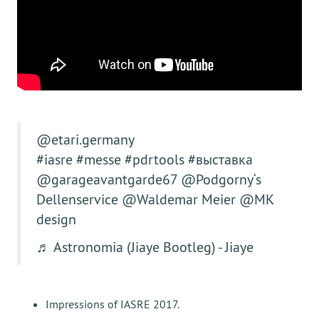
@etari.germany
#iasre
#messe
#pdrtools
#выставка
@garageavantgarde67 @Podgorny‘s
Dellenservice @Waldemar Meier @MK
design
♬ Astronomia (Jiaye Bootleg) - Jiaye
Impressions of IASRE 2017.