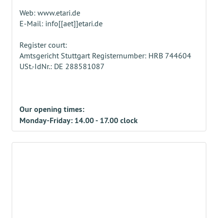
Web: www.etari.de
E-Mail: info[[aet]]etari.de
Register court:
Amtsgericht Stuttgart Registernumber: HRB 744604
USt.-IdNr.: DE 288581087
Our opening times:
Monday-Friday: 14.00 - 17.00 clock