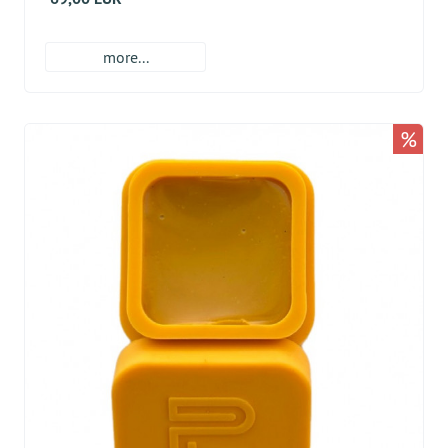
more...
%